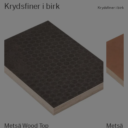
Krydsfiner i birk
Krydsfiner i birk
Metsä Wood Top
Metsä 