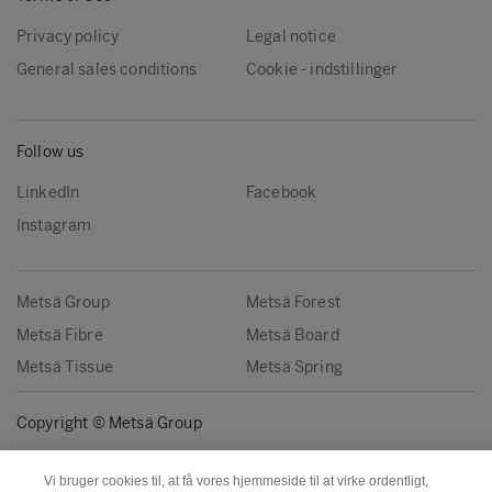
Privacy policy
Legal notice
General sales conditions
Cookie - indstillinger
Follow us
LinkedIn
Facebook
Instagram
Metsä Group
Metsä Forest
Metsä Fibre
Metsä Board
Metsä Tissue
Metsä Spring
Copyright © Metsä Group
Vi bruger cookies til, at få vores hjemmeside til at virke ordentligt,