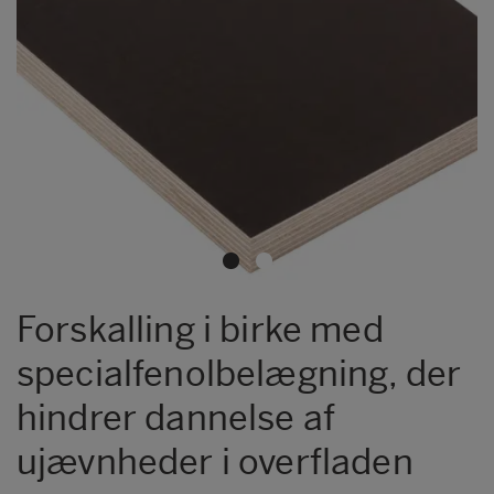
Metsä Wood Form XL
Metsä Wood FormPLUS
Metsä Wood Granit
Metsä Wood Integra
Metsä Wood KingSize
Metsä Wood Laser
Metsä Wood SP
Metsä Wood Top
Forskalling i birke med
specialfenolbelægning, der
hindrer dannelse af
ujævnheder i overfladen