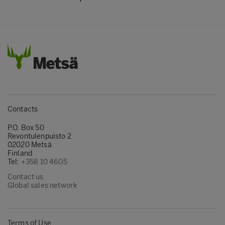
Contacts
P.O. Box 50
Revontulenpuisto 2
02020 Metsä
Finland
Tel:
+358 10 4605
Contact us
Global sales network
Terms of Use