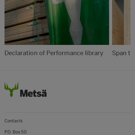
Declaration of Performance library
Span ta
Contacts
P.O. Box 50