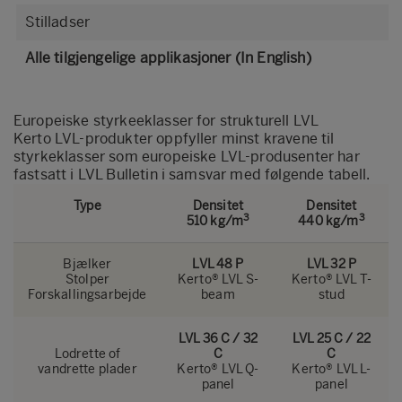
Stilladser
Alle tilgjengelige applikasjoner (In English)
Europeiske styrkeeklasser for strukturell LVL
Kerto LVL-produkter oppfyller minst kravene til
styrkeklasser som europeiske LVL-produsenter har
fastsatt i
LVL Bulletin
i samsvar med følgende tabell.
Type
Densitet
Densitet
3
3
510 kg/m
440 kg/m
Bjælker
LVL 48 P
LVL 32 P
Stolper
Kerto® LVL S-
Kerto® LVL T-
Forskallingsarbejde
beam
stud
LVL 36 C / 32
LVL 25 C / 22
Lodrette of
C
C
vandrette plader
Kerto® LVL Q-
Kerto® LVL L-
panel
panel