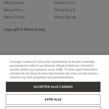
Metsä Group
Metsä Forest
Metsä Fibre
Metsä Board
Metsä Tissue
Metsä Spring
Copyright © Metsä Group
Vi bruger cookies til, at få vores hjemmeside til at virke ordentligt,
personalisere indhold og reklamer, tilbyde funktioner i forhold til
sociale medier og analysere vores traffik. Vi deler også information
vedrørende din brug af vores hjemmeside på vores sociale medier, i
reklamer og med analytiske samarbejdspartnere.
ACCEPTER ALLE COOKIES
AFVIS ALLE