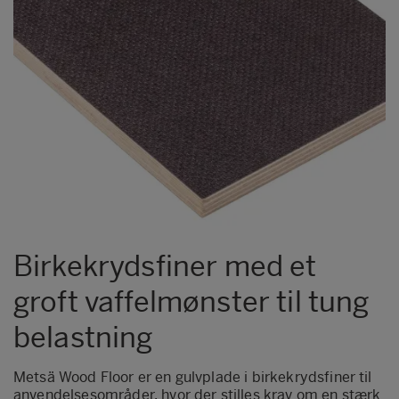
Metsä Wood Form XL
Metsä Wood FormPLUS
Metsä Wood Granit
Metsä Wood Integra
Metsä Wood KingSize
Metsä Wood Laser
Metsä Wood SP
Metsä Wood Top
Birkekrydsfiner med et
groft vaffelmønster til tung
belastning
Metsä Wood Floor er en gulvplade i birkekrydsfiner til
anvendelsesområder, hvor der stilles krav om en stærk