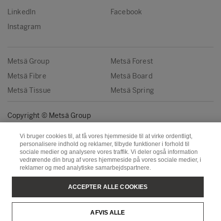
LinkedIn
Facebook
Instagram
Metsä Group
Metsä Forest
Metsä Fibre
Metsä Board
Metsä Tissue
Metsä Spring
Copyright © Metsä Group
Vi bruger cookies til, at få vores hjemmeside til at virke ordentligt,
personalisere indhold og reklamer, tilbyde funktioner i forhold til
sociale medier og analysere vores traffik. Vi deler også information
vedrørende din brug af vores hjemmeside på vores sociale medier, i
reklamer og med analytiske samarbejdspartnere.
ACCEPTER ALLE COOKIES
AFVIS ALLE