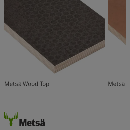
Metsä Wood Top
Metsä 