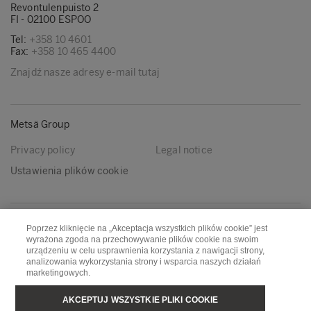
Revontulenpuisto 2
FI - 02100 ESPOO
Tel:
+358 10 4601
Fax:
+358 10 465 4400
Znajdź nasze adresy e-mail tutaj
Metsä Group
Privacy policy
Legal notice
Ustawienia plików cookie
Podążaj za nami
Poprzez kliknięcie na „Akceptacja wszystkich plików cookie” jest
wyrażona zgoda na przechowywanie plików cookie na swoim
LinkedIn
Youtube
urządzeniu w celu usprawnienia korzystania z nawigacji strony,
analizowania wykorzystania strony i wsparcia naszych działań
marketingowych.
Metsä Board
Metsä Fibre
AKCEPTUJ WSZYSTKIE PLIKI COOKIE