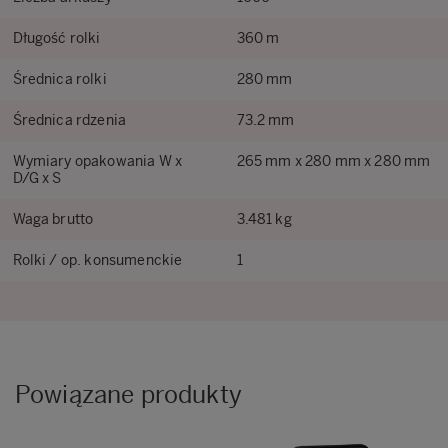
Długość rolki
360 m
Średnica rolki
280 mm
Średnica rdzenia
73.2 mm
Wymiary opakowania W x
265 mm x 280 mm x 280 mm
D/G x S
Waga brutto
3.481 kg
Rolki / op. konsumenckie
1
Powiązane produkty