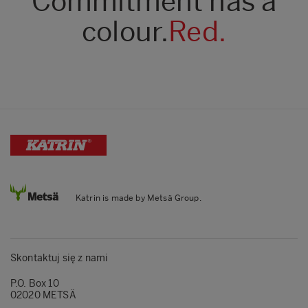
Commitment has a
colour.
Red.
Katrin is made by Metsä Group.
Skontaktuj się z nami
P.O. Box 10
02020 METSÄ