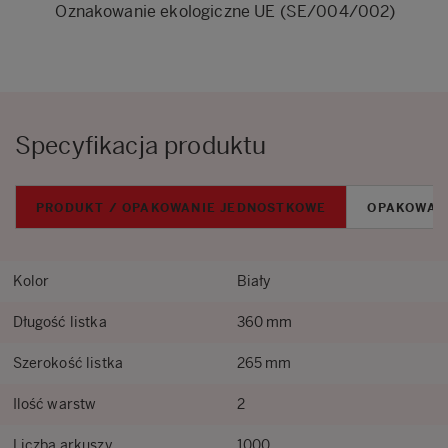
Oznakowanie ekologiczne UE (SE/004/002)
Specyfikacja produktu
PRODUKT / OPAKOWANIE JEDNOSTKOWE
OPAKOWAN
Kolor
Biały
Długość listka
360 mm
Szerokość listka
265 mm
Ilość warstw
2
Liczba arkuszy
1000