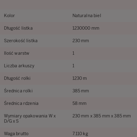
Kolor
Naturalna biel
Długość listka
1230000 mm
Szerokość listka
230 mm
Ilość warstw
1
Liczba arkuszy
1
Długość rolki
1230 m
Średnica rolki
385 mm
Średnica rdzenia
58 mm
Wymiary opakowania W x
230 mm x 385 mm x 385 mm
D/G x S
Waga brutto
7.110 kg