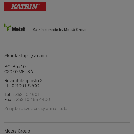
Katrin is made by Metsä Group.
Skontaktuj się z nami
P.O. Box 10
02020 METSÄ
Revontulenpuisto 2
FI - 02100 ESPOO
Tel:
+358 10 4601
Fax:
+358 10 465 4400
Znajdź nasze adresy e-mail tutaj
Metsä Group