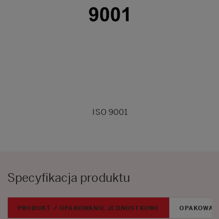
ISO 9001
Specyfikacja produktu
PRODUKT / OPAKOWANIE JEDNOSTKOWE
OPAKOWAN