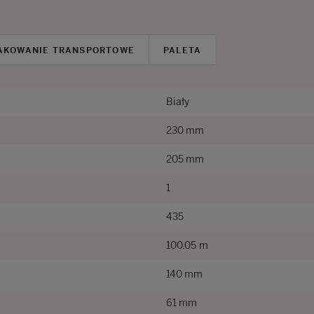
AKOWANIE TRANSPORTOWE
PALETA
Biały
230 mm
205 mm
1
435
100.05 m
140 mm
61 mm