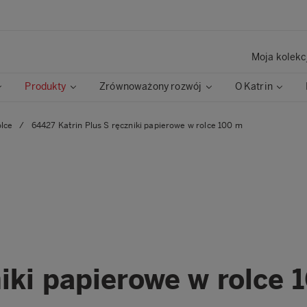
Moja kolekc
Produkty
Zrównoważony rozwój
O Katrin
olce
/
64427 Katrin Plus S ręczniki papierowe w rolce 100 m
niki papierowe w rolce 