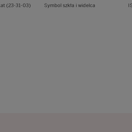
kat (23-31-03)
Symbol szkła i widelca
I