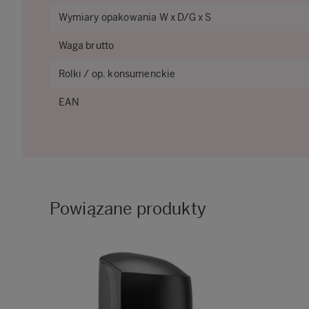
Wymiary opakowania W x D/G x S
Waga brutto
Rolki / op. konsumenckie
EAN
Powiązane produkty