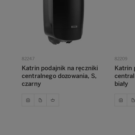
82247
82209
Katrin podajnik na ręczniki
Katrin 
centralnego dozowania, S,
centra
czarny
biały