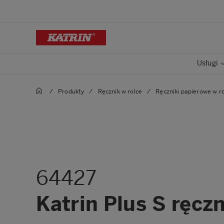
Usługi
/
Produkty
/
Ręcznik w rolce
/
Ręczniki papierowe w r
64427
Katrin Plus S ręcz