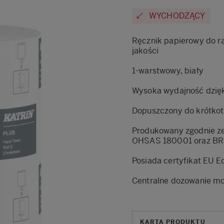
WYCHODZĄCY
Ręcznik papierowy do rą
jakości
1-warstwowy, biały
Wysoka wydajność dzięki
Dopuszczony do krótkot
Produkowany zgodnie z
OHSAS 180001 oraz B
Posiada certyfikat EU E
Centralne dozowanie moż
KARTA PRODUKTU