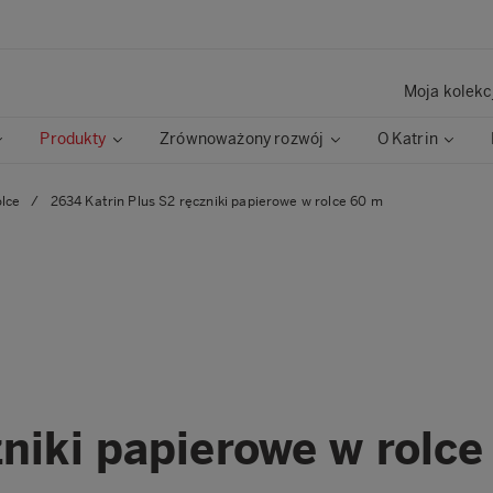
Moja kolekc
Produkty
Zrównoważony rozwój
O Katrin
olce
/
2634 Katrin Plus S2 ręczniki papierowe w rolce 60 m
zniki papierowe w rolc