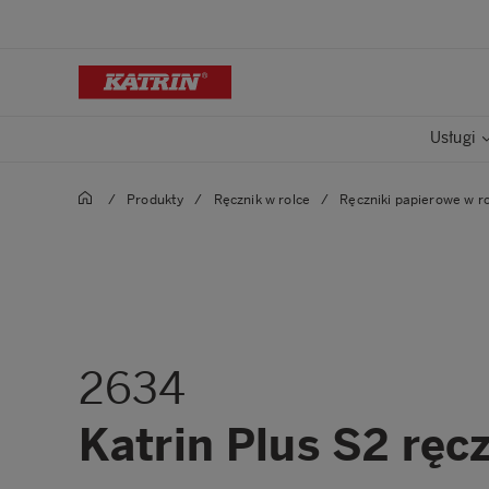
Usługi
/
Produkty
/
Ręcznik w rolce
/
Ręczniki papierowe w r
2634
Katrin Plus S2 ręc