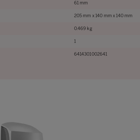
61 mm
205 mm x 140 mm x 140 mm
0.469 kg
1
6414301002641