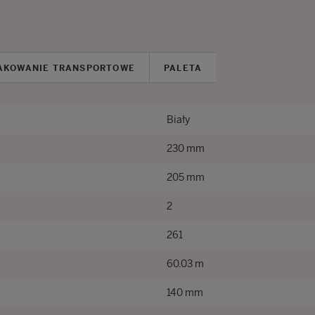
AKOWANIE TRANSPORTOWE
PALETA
Biały
230 mm
205 mm
2
261
60.03 m
140 mm