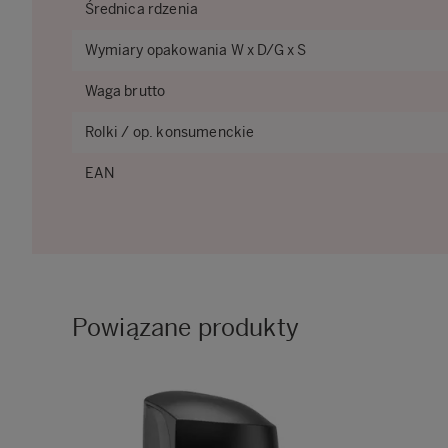
Średnica rdzenia
Wymiary opakowania W x D/G x S
Waga brutto
Rolki / op. konsumenckie
EAN
Powiązane produkty