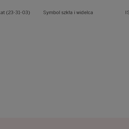
kat (23-31-03)
Symbol szkła i widelca
I