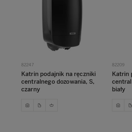
82247
82209
Katrin podajnik na ręczniki
Katrin 
centralnego dozowania, S,
centra
czarny
biały