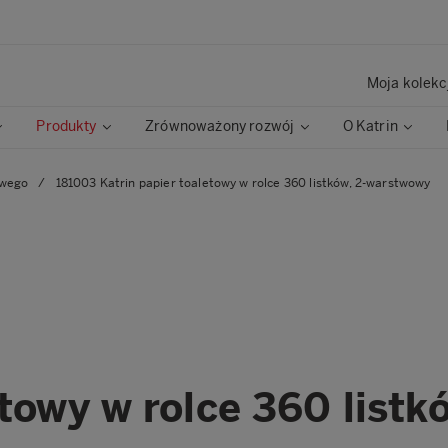
Moja kolekc
Produkty
Zrównoważony rozwój
O Katrin
owego
/
181003 Katrin papier toaletowy w rolce 360 listków, 2-warstwowy
etowy w rolce 360 list