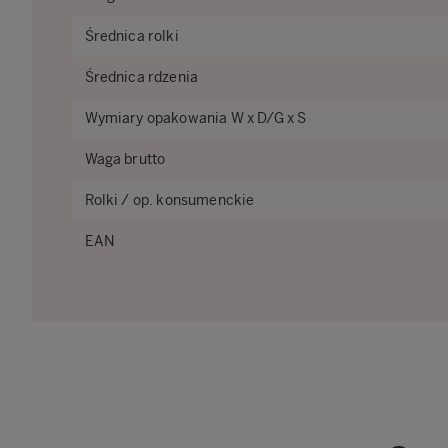
Średnica rolki
Średnica rdzenia
Wymiary opakowania W x D/G x S
Waga brutto
Rolki / op. konsumenckie
EAN