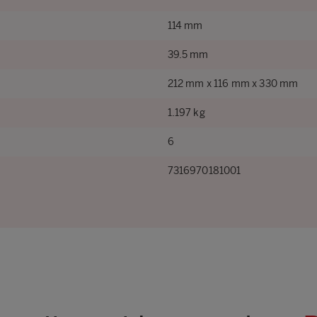
114 mm
39.5 mm
212 mm x 116 mm x 330 mm
1.197 kg
6
7316970181001