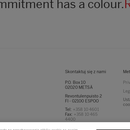
mitment has a colour.
Skontaktuj się z nami
Met
P.O. Box 10
Pri
02020 METSÄ
Leg
Revontulenpuisto 2
Ust
FI - 02100 ESPOO
coo
Tel:
+358 10 4601
Fax:
+358 10 465
4400
Znajdź nasze adresy