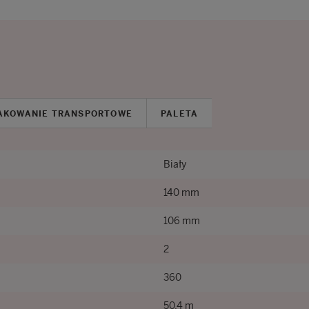
AKOWANIE TRANSPORTOWE
PALETA
Biały
140 mm
106 mm
2
360
50.4 m