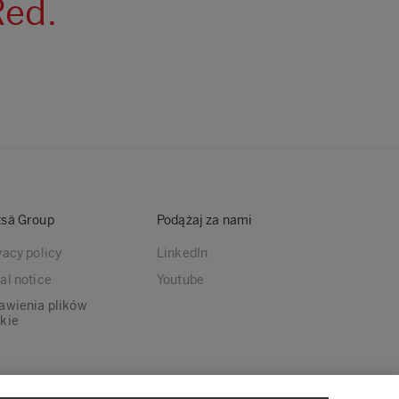
Red.
sä Group
Podążaj za nami
vacy policy
LinkedIn
al notice
Youtube
awienia plików
kie