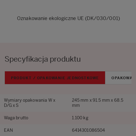
Oznakowanie ekologiczne UE (DK/030/001)
Specyfikacja produktu
PRODUKT / OPAKOWANIE JEDNOSTKOWE
OPAKOWAN
Wymiary opakowania W x
245 mm x 91.5 mm x 68.5
D/G x S
mm
Waga brutto
1.100 kg
EAN
6414301086504