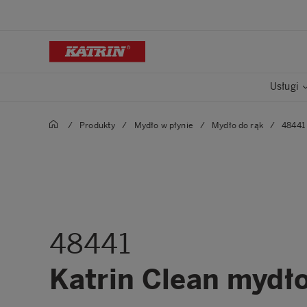
Usługi
/
Produkty
/
Mydło w płynie
/
Mydło do rąk
/
48441 
48441
Katrin Clean mydło