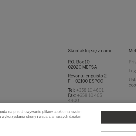
Skontaktuj się z nami
Met
P.O. Box 10
Pri
02020 METSÄ
Leg
Revontulenpuisto 2
Ust
FI - 02100 ESPOO
coo
Tel:
+358 10 4601
Fax:
+358 10 465
4400
Znajdź nasze adresy
a zgoda na przechowywanie plików cookie na swoim
e-mail tutaj
a wykorzystania strony i wsparcia naszych działań