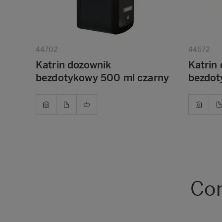
44702
44672
Katrin dozownik
Katrin
bezdotykowy 500 ml czarny
bezdot
Com