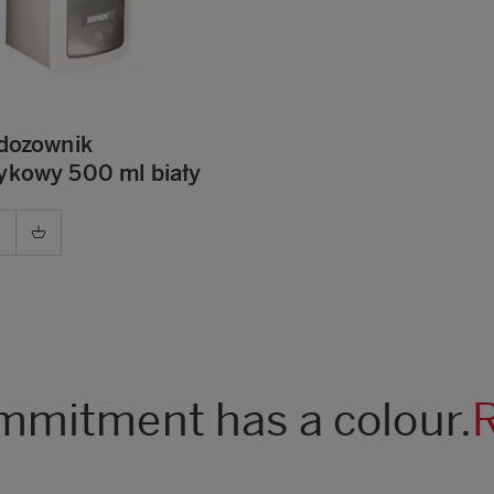
 dozownik
ykowy 500 ml biały
mitment has a colour.