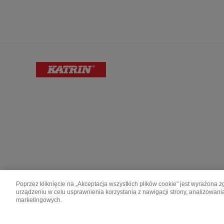
Poprzez kliknięcie na „Akceptacja wszystkich plików cookie” jest wyrażon
urządzeniu w celu usprawnienia korzystania z nawigacji strony, analizowani
Katrin is made by Metsä Group.
marketingowych.