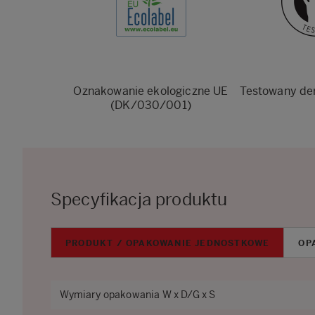
Oznakowanie ekologiczne UE
Testowany de
(DK/030/001)
Specyfikacja produktu
PRODUKT / OPAKOWANIE JEDNOSTKOWE
OP
Wymiary opakowania W x D/G x S