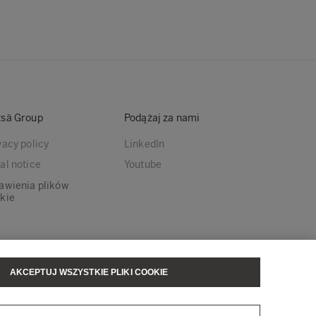
sä Group
Podążaj za nami
vacy policy
LinkedIn
al notice
Youtube
awienia plików
kie
AKCEPTUJ WSZYSTKIE PLIKI COOKIE