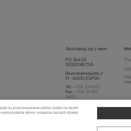
Skontaktuj się z nami
Met
P.O. Box 10
Pri
02020 METSÄ
Leg
Revontulenpuisto 2
Ust
FI - 02100 ESPOO
coo
Tel:
+358 10 4601
Fax:
+358 10 465
4400
Znajdź nasze adresy
a zgoda na przechowywanie plików cookie na swoim
e-mail tutaj
a wykorzystania strony i wsparcia naszych działań