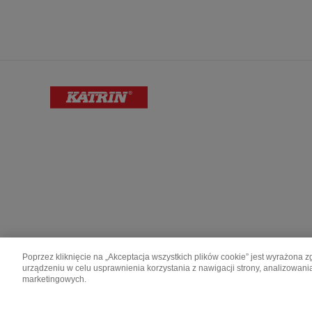
Poprzez kliknięcie na „Akceptacja wszystkich plików cookie” jest wyrażon
urządzeniu w celu usprawnienia korzystania z nawigacji strony, analizowani
Katrin is made by Metsä Group.
marketingowych.