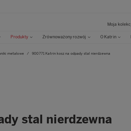
Moja kolekc
Produkty
Zrównoważony rozwój
O Katrin
mniki metalowe
/
900771 Katrin kosz na odpady stal nierdzewna
ady stal nierdzewna