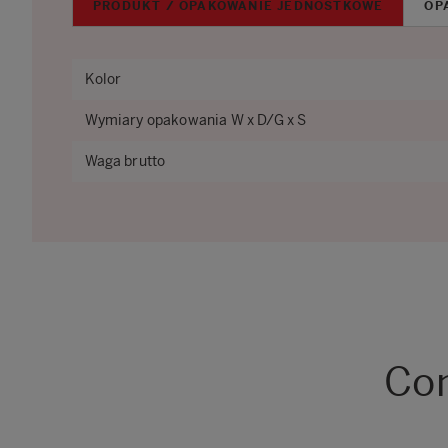
PRODUKT / OPAKOWANIE JEDNOSTKOWE
OP
Kolor
Wymiary opakowania W x D/G x S
Waga brutto
Com