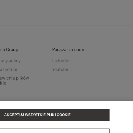
sä Group
Podążaj za nami
vacy policy
LinkedIn
al notice
Youtube
awienia plików
kie
AKCEPTUJ WSZYSTKIE PLIKI COOKIE