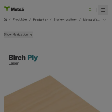
Produkter
Bjørkekryssfinér
/
/
Produkter
/
/
Metsä Wood Laser
Show Navigation
Metsä Wood Birch
Metsä Wood Birch XL
Metsä Wood Deck
Metsä Wood Deck XL
Metsä Wood Flex
Metsä Wood Flex L
Metsä Wood Flex Smooth
Metsä Wood Flex XL
Metsä Wood Floor
Metsä Wood Form