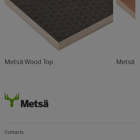
Metsä Wood Top
Metsä 
Contacts