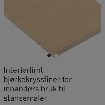
Metsä Wood Form XL
Metsä Wood FormPLUS
Metsä Wood Granit
Metsä Wood Integra
Metsä Wood KingSize
Metsä Wood Laser
Metsä Wood SP
Metsä Wood Top
Interiørlimt
bjørkekryssfiner for
innendørs bruk til
stansemaler