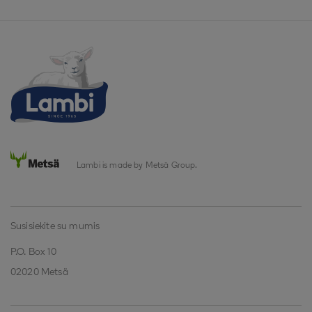
Lambi is made by Metsä Group.
Susisiekite su mumis
P.O. Box 10
02020 Metsä