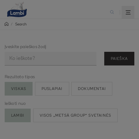
/
Search
Įveskite paieškos žodį
PAIEŠKA
Rezultato tipas
VISKAS
PUSLAPIAI
DOKUMENTAI
Ieškoti nuo
LAMBI
VISOS „METSÄ GROUP“ SVETAINĖS