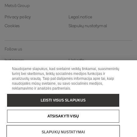
Metsä Group
Privacy policy
Legal notice
Cookies
Slapukų nustatymai
Follow us
Instagram
LinkedIn
Naudojame slapukus, kad svetainė veiktų tinkamai, suasmenintų
YouTube
Twitter
turinį bei skelbimus, teiktų socialinės medijos funkcijas ir
analizuotų srautą. Taip pat dalijamės informacija apie tai, kaip
naudojatės mūsų svetaine, su savo socialinės medijos,
reklamavimo ir analizės partneriais.
Metsä Fibre
Metsä Wood
Metsä Tissue
Metsä Board
LEISTI VISUS SLAPUKUS
Metsä Spring
ATSISAKYTI VISŲ
Copyright © Metsä Group
SLAPUKŲ NUSTATYMAI