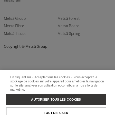
Instagram
Metsä Group
Metsä Forest
Metsä Fibre
Metsä Board
Metsä Tissue
Metsä Spring
Copyright © Metsä Group
En cliquant sur « Accepter tous les cookies », vous acceptez le
stockage de cookies sur votre appareil pour améliorer la navigation
sur le site, analyser son utilisation et contribuer à nos efforts de
marketing.
AUTORISER TOUS LES COOKIES
TOUT REFUSER