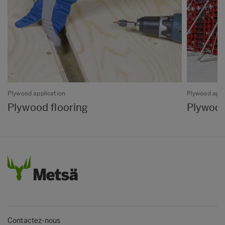
Plywood application
Plywood appl
Plywood flooring
Plywood
Contactez-nous