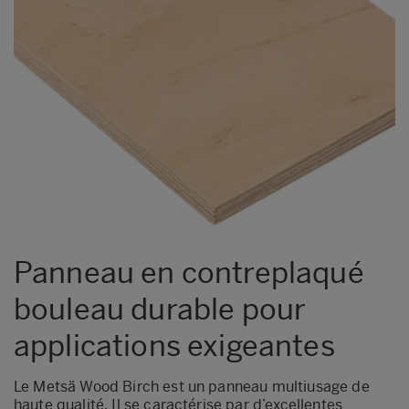
Metsä Wood Form XL
Metsä Wood FormPLUS
Metsä Wood Granit
Metsä Wood Integra
Metsä Wood KingSize
Metsä Wood Laser
Metsä Wood SP
Metsä Wood Top
Panneau en contreplaqué
bouleau durable pour
applications exigeantes
Le Metsä Wood Birch est un panneau multiusage de
haute qualité. Il se caractérise par d’excellentes