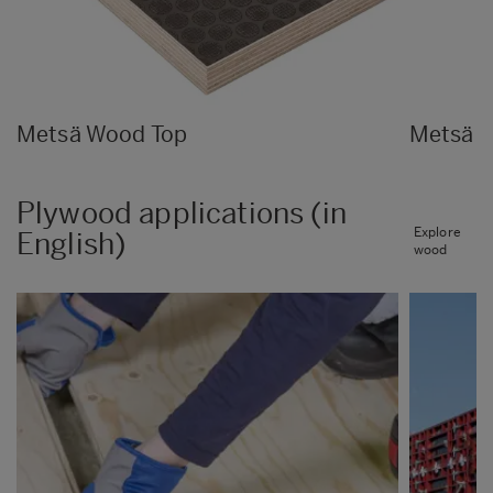
Metsä Wood Top
Metsä 
Plywood applications (in
Explore
English)
wood