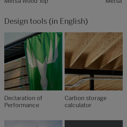
Metsä Wood Top
Metsä 
Design tools (in English)
Declaration of
Carbon storage
Performance
calculator