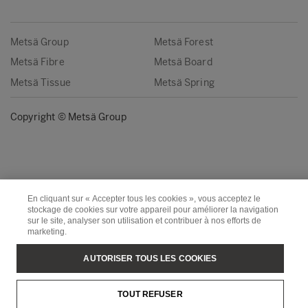
Metsä Group
Metsä Forest
Metsä Fibre
Metsä Board
Metsä Tissue
Metsä Spring
Copyright © Metsä Group
En cliquant sur « Accepter tous les cookies », vous acceptez le
stockage de cookies sur votre appareil pour améliorer la navigation
sur le site, analyser son utilisation et contribuer à nos efforts de
marketing.
AUTORISER TOUS LES COOKIES
TOUT REFUSER