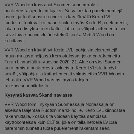
VVR Wood on kasvanut Suomen suurimmaksi
puukerrostalojen toimittajaksi. Se valmistaa puuelementtejä
asuin- ja teollisuusrakennuksiin käyttämällä Kerto LVL -
tuotteita. Tuotevalikoimaan kuuluu myös Kerto-Ripa-elementti,
joka on edistyksellinen katto-, lattia- ja välipohjaelementteihin
soveltuva suunnittelujärjestelmä, jonka Metsä Wood on
kehittänyt.
VVR Wood on käyttänyt Kerto LVL -pohjaisia elementtejä
muun muassa neljässä kerrostalossa, jotka on rakennettu
Turun Linnanfälttiin vuosina 2020–21. Alue on yksi Suomen
suurimmista puukerrostaloalueista. Kerto LVL:stä tehdyt
seinä-, välipohja- ja kattoelementit valmistettiin VVR Woodin
tehtaalla. VVR Wood vastasi myös talojen
rakennesuunnittelusta.
Kysyntä kasvaa Skandinaviassa
VVR Wood toimii nykyään Suomessa ja Norjassa ja on
aikeissa laajentaa Ruotsin markkinoille. Kerto LVL kiinnostaa
rakennuttajia, koska sitä voidaan käyttää samoissa
käyttökohteissa kuin CLT:tä, joka on tällä hetkellä LVL:ää
paremmin tunnettu tuote puuelementtirakentamiseen.