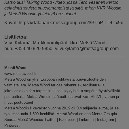
Katso uusi Talking Wood -video, jossa
Tero Vesanen kertoo
esivalmistetuista puuelementeistä ja siitä, miten VVR Woodin
ja Metsä Woodin yhteistyö on sujunut
.
Kuvat:
https://databank.metsagroup.com/l/BTpP-LDLcx9x
Lisätietoa:
Viivi Kylämä, Markkinointipäällikkö, Metsä Wood
puh. +358 40 820 9850,
viivi.kylama@metsagroup.com
Metsä Wood
www.metsawood.fi
Metsä Wood on yksi Euroopan johtavista puuviilutuotteiden
valmistajista. Metsä Wood tarjoaa rakennus-, teollisuus- ja
jakeluasiakkaiden tarpeisiin kilpailukykyisiä ja ympäristöystävällisiä
puutuotteita. Metsä Woodin päätuotteita ovat Kerto® LVL, vaneri ja
muut puutuotteet.
Metsä Woodin liikevaihto vuonna 2019 oli 0,4 miljardia euroa, ja se
työllistää noin 1 500 henkilöä. Metsä Wood on osa Metsä Groupia.
Seuraa Metsä Woodia
:
Twitter
|
Facebook
|
LinkedIn
|
Instagram
|
Pinterest