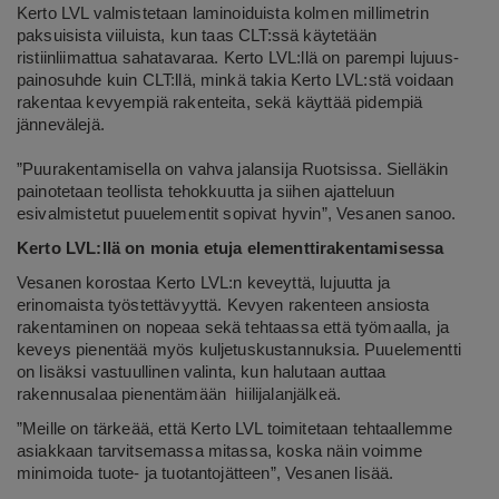
Kerto LVL valmistetaan laminoiduista kolmen millimetrin
paksuisista viiluista, kun taas CLT:ssä käytetään
ristiinliimattua sahatavaraa. Kerto LVL:llä on parempi lujuus-
painosuhde kuin CLT:llä, minkä takia Kerto LVL:stä voidaan
rakentaa kevyempiä rakenteita, sekä käyttää pidempiä
jännevälejä.
”Puurakentamisella on vahva jalansija Ruotsissa. Sielläkin
painotetaan teollista tehokkuutta ja siihen ajatteluun
esivalmistetut puuelementit sopivat hyvin”, Vesanen sanoo.
Kerto LVL:llä on monia etuja elementtirakentamisessa
Vesanen korostaa Kerto LVL:n keveyttä, lujuutta ja
erinomaista työstettävyyttä. Kevyen rakenteen ansiosta
rakentaminen on nopeaa sekä tehtaassa että työmaalla, ja
keveys pienentää myös kuljetuskustannuksia. Puuelementti
on lisäksi vastuullinen valinta, kun halutaan auttaa
rakennusalaa pienentämään hiilijalanjälkeä.
”Meille on tärkeää, että Kerto LVL toimitetaan tehtaallemme
asiakkaan tarvitsemassa mitassa, koska näin voimme
minimoida tuote- ja tuotantojätteen”, Vesanen lisää.