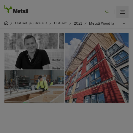
Uutiset ja julkaisut
Uutiset
/
/
/
2021
/
Metsä Wood ja VVR Wood: Yhteistyöstä kasvua puurakentamiseen