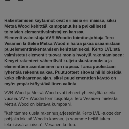
Rakentamisen käytännöt ovat erilaisia eri maissa, siksi
Metsä Wood kehittää kumppanuuksia paikallisesti
toimivien elementtivalmistajien kanssa.
Elementtivalmistaja VVR Woodin toimitusjohtaja Tero
Vesanen kiittelee Metsä Woodin halua jakaa osaamistaan
puuelementtirakentamisen kehittämiseksi. Kerto LVL:stä
valmistetut elementit tuovat monia hyötyjä rakentamiseen:
Kevyet rakenteet vähentävät kuljetuskustannuksia ja
elementtien asentaminen on nopeaa. Tämä puolestaan
lyhentää rakennusaikaa. Puutuotteet sitovat hiilidioksidia
koko elinkaarensa ajan, siksi puuelementtien käyttö on
myös ympäristöystävällinen valinta.
VVR Wood ja Metsä Wood ovat tehneet yhteistyötä useita
vuosia. VVR Woodin toimitusjohtaja Tero Vesasen mielestä
Metsä Wood on loistava kumppani.
”Kehitämme uusia rakennusjärjestelmiä Kerto LVL -tuotteiden
pohjalta Metsä Woodin kanssa, ja saamme heiltä tukea
teknisissä asioissa”, Vesanen kertoo.