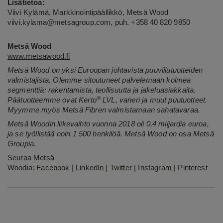
Lisätietoa:
Viivi Kylämä, Markkinointipäällikkö, Metsä Wood
viivi.kylama@metsagroup.com, puh. +358 40 820 9850
Metsä Wood
www.metsawood.fi
Metsä Wood on yksi Euroopan johtavista puuviilutuotteiden
valmistajista. Olemme sitoutuneet palvelemaan kolmea
segmenttiä: rakentamista, teollisuutta ja jakeluasiakkaita.
®
Päätuotteemme ovat Kerto
LVL, vaneri ja muut puutuotteet.
Myymme myös Metsä Fibren valmistamaan sahatavaraa.
Metsä Woodin liikevaihto vuonna 2018 oli 0,4 miljardia euroa,
ja se työllistää noin 1 500 henkilöä. Metsä Wood on osa Metsä
Groupia.
Seuraa Metsä
Woodia:
Facebook
|
LinkedIn
|
Twitter
|
Instagram
|
Pinterest