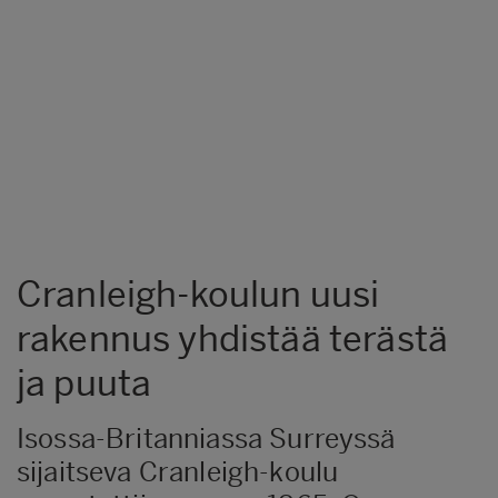
Cranleigh-koulun uusi
rakennus yhdistää terästä
ja puuta
Isossa-Britanniassa Surreyssä
sijaitseva Cranleigh-koulu