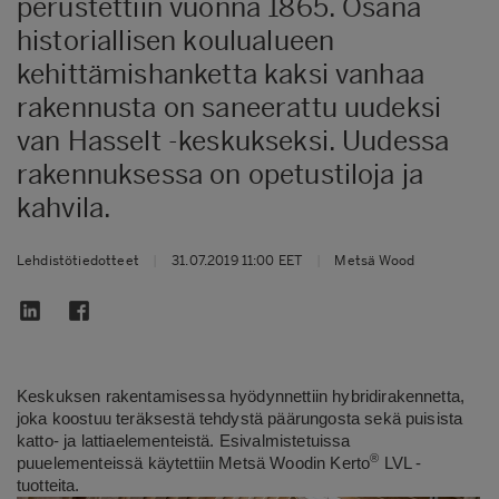
perustettiin vuonna 1865. Osana
historiallisen koulualueen
kehittämishanketta kaksi vanhaa
rakennusta on saneerattu uudeksi
van Hasselt -keskukseksi. Uudessa
rakennuksessa on opetustiloja ja
kahvila.
Lehdistötiedotteet
|
31.07.2019 11:00 EET
|
Metsä Wood
Keskuksen rakentamisessa hyödynnettiin hybridirakennetta,
joka koostuu teräksestä tehdystä päärungosta sekä puisista
katto- ja lattiaelementeistä.
Esivalmistetuissa
®
puuelementeissä käytettiin Metsä Woodin Kerto
LVL -
tuotteita.