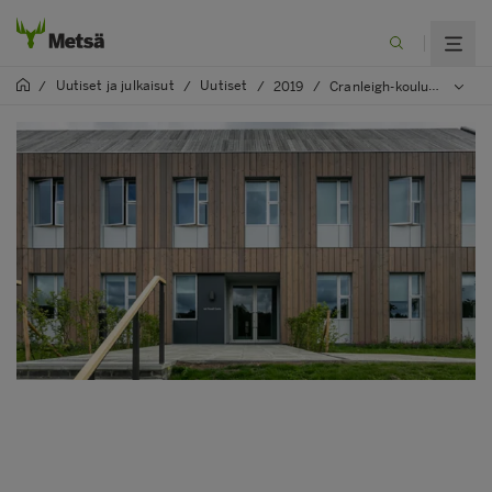
Uutiset ja julkaisut
Uutiset
/
/
/
2019
/
Cranleigh-koulun uusi rakennus yhdistää terästä ja puuta