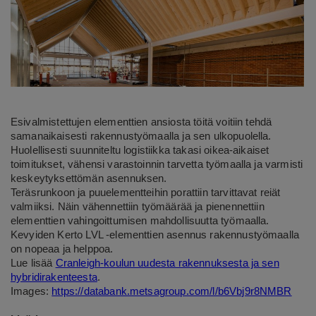
Esivalmistettujen elementtien ansiosta töitä voitiin tehdä
samanaikaisesti rakennustyömaalla ja sen ulkopuolella.
Huolellisesti suunniteltu logistiikka takasi oikea-aikaiset
toimitukset, vähensi varastoinnin tarvetta työmaalla ja varmisti
keskeytyksettömän asennuksen.
Teräsrunkoon ja puuelementteihin porattiin tarvittavat reiät
valmiiksi. Näin vähennettiin työmäärää ja pienennettiin
elementtien vahingoittumisen mahdollisuutta työmaalla.
Kevyiden Kerto LVL -elementtien asennus rakennustyömaalla
on nopeaa ja helppoa.
Lue lisää
Cranleigh-koulun uudesta rakennuksesta ja sen
hybridirakenteesta
.
Images:
https://databank.metsagroup.com/l/b6Vbj9r8NMBR