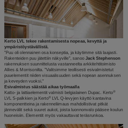
Kerto LVL tekee rakentamisesta nopeaa, kevyttä ja
ympäristöystävällistä.
”Puu oli olennainen osa konseptia, ja käytimme sitä laajasti.
Rakenteiden puu jätettiin näkyville”, sanoo
Jack Stephenson
rakennuksen suunnittelusta vastanneelta arkkitehtitoimisto
Allies & Morrisonilta. ”Valitsimme teollisesti esivalmistetut
puuelementit niiden visuaalisuuden sekä nopean asennuksen
ja keveyden vuoksi.”
Esivalmistus säästää aikaa työmaalla
®
Katto- ja lattiaelementit valmisti belgialainen Dupac. Kerto
®
LVL S-palkkien ja Kerto
LVL Q-levyjen käyttö kantavina
komponentteina ja rakenneliimaus mahdollistivat pitkät
jännevälit sekä suuret aukot, joista luonnonvalo pääsee koulun
huoneisiin.
Elementit myös vakauttavat teräsrunkoa.