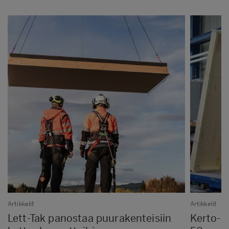
Artikkelit
Artikkelit
Lett-Tak panostaa puurakenteisiin
Kerto-R