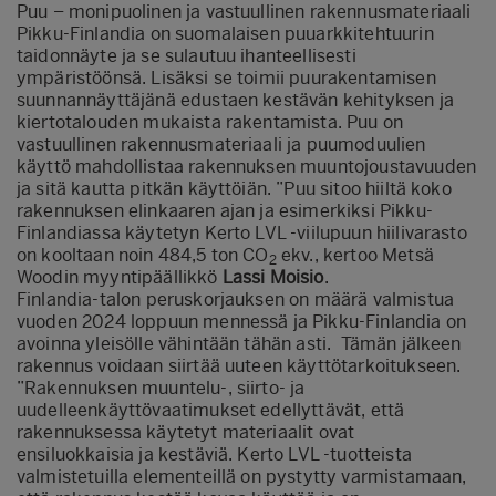
Puu – monipuolinen ja vastuullinen rakennusmateriaali
Pikku-Finlandia on suomalaisen puuarkkitehtuurin
taidonnäyte ja se sulautuu ihanteellisesti
ympäristöönsä. Lisäksi se toimii puurakentamisen
suunnannäyttäjänä edustaen kestävän kehityksen ja
kiertotalouden mukaista rakentamista. Puu on
vastuullinen rakennusmateriaali ja puumoduulien
käyttö mahdollistaa rakennuksen muuntojoustavuuden
ja sitä kautta pitkän käyttöiän. ”Puu sitoo hiiltä koko
rakennuksen elinkaaren ajan ja esimerkiksi Pikku-
Finlandiassa käytetyn Kerto LVL -viilupuun hiilivarasto
on kooltaan noin 484,5 ton CO
ekv., kertoo Metsä
2
Woodin myyntipäällikkö
Lassi Moisio
.
Finlandia-talon peruskorjauksen on määrä valmistua
vuoden 2024 loppuun mennessä ja Pikku-Finlandia on
avoinna yleisölle vähintään tähän asti. Tämän jälkeen
rakennus voidaan siirtää uuteen käyttötarkoitukseen.
”Rakennuksen muuntelu-, siirto- ja
uudelleenkäyttövaatimukset edellyttävät, että
rakennuksessa käytetyt materiaalit ovat
ensiluokkaisia ja kestäviä. Kerto LVL -tuotteista
valmistetuilla elementeillä on pystytty varmistamaan,