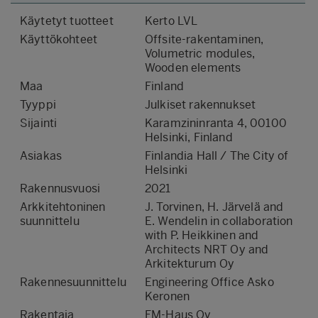
Käytetyt tuotteet
Kerto LVL
Käyttökohteet
Offsite-rakentaminen,
Volumetric modules,
Wooden elements
Maa
Finland
Tyyppi
Julkiset rakennukset
Sijainti
Karamzininranta 4, 00100
Helsinki, Finland
Asiakas
Finlandia Hall / The City of
Helsinki
Rakennusvuosi
2021
Arkkitehtoninen
J. Torvinen, H. Järvelä and
suunnittelu
E. Wendelin in collaboration
with P. Heikkinen and
Architects NRT Oy and
Arkitekturum Oy
Rakennesuunnittelu
Engineering Office Asko
Keronen
Rakentaja
FM-Haus Oy