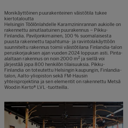
Monikäyttöinen puurakenteinen väistötila tukee
kiertotaloutta
Helsingin Töölönlahdelle Karamzininrannan aukiolle on
rakennettu ainutlaatuinen puurakennus – Pikku-
Finlandia. Paviljonkimainen, 100 % suomalaisesta
puusta rakennettu tapahtuma- ja ravintolakäyttöön
suunniteltu rakennus toimii väistötilana Finlandia-talon
peruskorjauksen ajan vuoden 2024 loppuun asti. Pinta-
2
alaltaan rakennus on noin 2000 m
ja siellä voi
järjestää jopa 800 henkilön tilaisuuksia. Pikku-
Finlandia on toteutettu Helsingin kaupungin, Finlandia-
talon, Aalto-yliopiston sekä FM-Hausin
yhteisprojektina ja sen elementit on rakennettu Metsä
Woodin Kerto® LVL -tuotteilla.