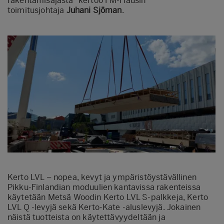
rakentamisajasta” kertoo FM-Hausin
toimitusjohtaja
Juhani Sjöman
.
Kerto LVL – nopea, kevyt ja ympäristöystävällinen
Pikku-Finlandian moduulien kantavissa rakenteissa
käytetään Metsä Woodin Kerto LVL S-palkkeja, Kerto
LVL Q -levyjä sekä Kerto-Kate -aluslevyjä. Jokainen
näistä tuotteista on käytettävyydeltään ja