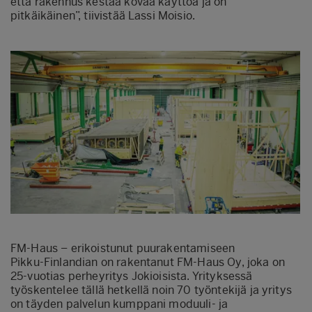
että rakennus kestää kovaa käyttöä ja on
pitkäikäinen”, tiivistää Lassi Moisio.
FM-Haus – erikoistunut puurakentamiseen
Pikku-Finlandian on rakentanut FM-Haus Oy, joka on
25-vuotias perheyritys Jokioisista. Yrityksessä
työskentelee tällä hetkellä noin 70 työntekijä ja yritys
on täyden palvelun kumppani moduuli- ja