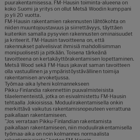
puurakentamisessa. FM-Hausin toiminta-alueena on
koko Suomi ja yritys on ollut Metsä Woodin kumppani
jo yli 20 vuotta.
FM-Hausin rakentamien rakennusten lähtökohta on
niiden muuntojoustavuus ja siirrettävyys, täyttäen
kuitenkin samalla pysyvien rakennusten ominaisuudet
ja kriteerit. FM-Hausin tavoitteena on, että
rakennukset palvelisivat ihmisiä mahdollisimman
monipuolisesti ja pitkään. Toisena tärkeänä
tavoitteena on kertakäyttörakentamisen lopettaminen.
Metsä Wood sekä FM-Haus jakavat saman tavoitteen
olla vastuullinen ja ympäristöystävällinen toimija
rakentamisen arvoketjussa.
Työmaa-aika lyheni kolmannekseen
Pikku-Finlandia rakennettiin puuvalmisteisista
tilaelementeistä, jotka on esivalmistettu FM-Hausin
tehtaalla Jokioisissa. Moduulirakentamisella onkin
merkittävä vaikutus rakentamisnopeuteen verrattuna
paikallaan rakentamiseen.
”Jos verrataan Pikku-Finlandian rakentamista
paikallaan rakentamiseen, niin moduulirakentamisella
työmaa-aika on noin kolmannes normaalista