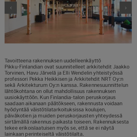
Tavoitteena rakennuksen uudelleenkäyttö
Pikku-Finlandian ovat suunnitelleet arkkitehdit Jaakko
Torvinen, Havu Järvelä ja Elli Wendelin yhteistyössä
professori Pekka Heikkisen ja Arkkitehdit NRT Oy:n
sekä Arkitekturum Oy:n kanssa. Rakennesuunnittelun
lähtökohtana on ollut mahdollisuus rakennuksen
uusiokäyttöön. Kun Finlandia-talon peruskorjaus
saadaan aikanaan päätökseen, rakennusta voidaan
hyödyntää väistötilatarkoituksissa koulujen,
päiväkotien ja muiden peruskorjausten yhteydessä
siirtämällä rakennus paikasta toiseen. Rakennuksesta
tekee erikoislaatuisen myös se, että se ei näytä
lainkaan perinteiseltä väistötilalta.