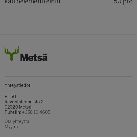
kattoelementteihin
50 pros
Yhteystiedot
PL 50
Revontulenpuisto 2
02020 Metsä
Puhelin:
+358 10 4605
Ota yhteyttä
Myynti