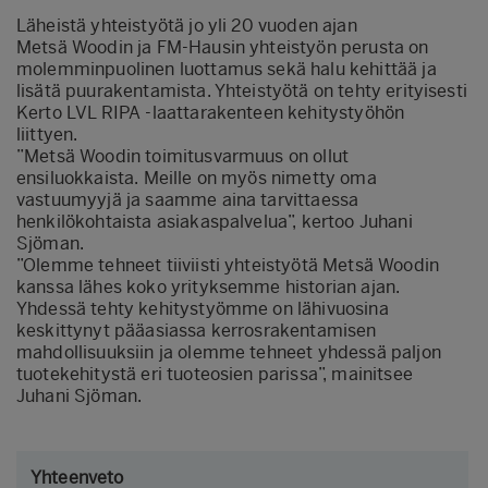
Läheistä yhteistyötä jo yli 20 vuoden ajan
Metsä Woodin ja FM-Hausin yhteistyön perusta on
molemminpuolinen luottamus sekä halu kehittää ja
lisätä puurakentamista. Yhteistyötä on tehty erityisesti
Kerto LVL RIPA -laattarakenteen kehitystyöhön
liittyen.
”Metsä Woodin toimitusvarmuus on ollut
ensiluokkaista. Meille on myös nimetty oma
vastuumyyjä ja saamme aina tarvittaessa
henkilökohtaista asiakaspalvelua”, kertoo Juhani
Sjöman.
”Olemme tehneet tiiviisti yhteistyötä Metsä Woodin
kanssa lähes koko yrityksemme historian ajan.
Yhdessä tehty kehitystyömme on lähivuosina
keskittynyt pääasiassa kerrosrakentamisen
mahdollisuuksiin ja olemme tehneet yhdessä paljon
tuotekehitystä eri tuoteosien parissa”, mainitsee
Juhani Sjöman.
Yhteenveto