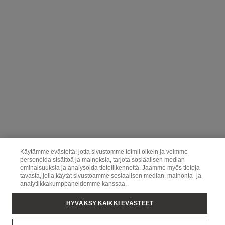
Käytämme evästeitä, jotta sivustomme toimii oikein ja voimme
personoida sisältöä ja mainoksia, tarjota sosiaalisen median
ominaisuuksia ja analysoida tietoliikennettä. Jaamme myös tietoja
tavasta, jolla käytät sivustoamme sosiaalisen median, mainonta- ja
analytiikkakumppaneidemme kanssaa.
HYVÄKSY KAIKKI EVÄSTEET