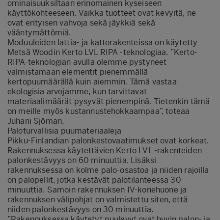
ominaisuuksiltaan erinomainen kyseiseen
käyttökohteeseen. Vaikka tuotteet ovat kevyitä, ne
ovat erityisen vahvoja sekä jäykkiä sekä
vääntymättömiä.
Moduuleiden lattia- ja kattorakenteissa on käytetty
Metsä Woodin Kerto LVL RIPA -teknologiaa. ”Kerto-
RIPA-teknologian avulla olemme pystyneet
valmistamaan elementit pienemmällä
kertopuumäärällä kuin aiemmin. Tämä vastaa
ekologisia arvojamme, kun tarvittavat
materiaalimäärät pysyvät pienempinä. Tietenkin tämä
on meille myös kustannustehokkaampaa”, toteaa
Juhani Sjöman.
Paloturvallisia puumateriaaleja
Pikku-Finlandian palonkestovaatimukset ovat korkeat.
Rakennuksessa käytettävien Kerto LVL -rakenteiden
palonkestävyys on 60 minuuttia. Lisäksi
rakennuksessa on kolme palo-osastoa ja niiden rajoilla
on palopellit, jotka kestävät palotilanteessa 30
minuuttia. Samoin rakennuksen IV-konehuone ja
rakennuksen välipohjat on valmistettu siten, että
niiden palonkestävyys on 30 minuuttia.
”Rakennuksessa käytetyt puulevyt ovat hyvin palon- ja