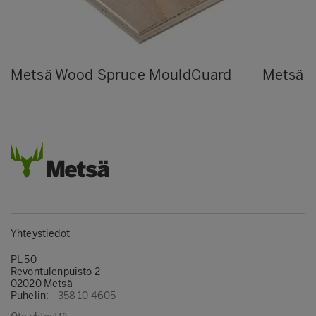
Metsä Wood Spruce MouldGuard
Metsä W
Yhteystiedot
PL 50
Revontulenpuisto 2
02020 Metsä
Puhelin:
+358 10 4605