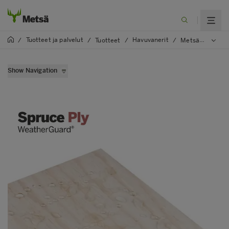
Tuotteet ja palvelut
Havuvanerit
/
/
Tuotteet
/
/
Metsä Wood Spruce WeatherGuard
Show Navigation
Metsä Wood Spruce
Metsä Wood Spruce WeatherGuard
Metsä Wood Spruce MouldGuard
Metsä Wood Spruce FireResist
Metsä Wood Spruce Flex