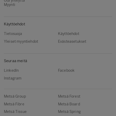
Ota yhteyttä
Myynti
Käyttöehdot
Tietosuoja
Käyttöehdot
Yleiset myyntiehdot
Evästeasetukset
Seuraa meitä
LinkedIn
Facebook
Instagram
Metsä Group
Metsä Forest
Metsä Fibre
Metsä Board
Metsä Tissue
Metsä Spring