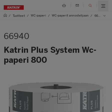
WC-paperi
WC-paperit annostelijaan
/
Tuotteet
/
/
/
66940 Katrin Plus System Wc-paperi 800
66940
Katrin Plus System Wc-
paperi 800