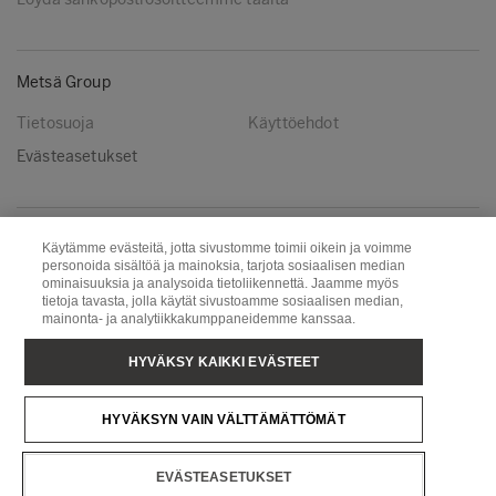
Metsä Group
Tietosuoja
Käyttöehdot
Evästeasetukset
Seuraa meitä
Käytämme evästeitä, jotta sivustomme toimii oikein ja voimme
personoida sisältöä ja mainoksia, tarjota sosiaalisen median
LinkedIn
Youtube
ominaisuuksia ja analysoida tietoliikennettä. Jaamme myös
tietoja tavasta, jolla käytät sivustoamme sosiaalisen median,
mainonta- ja analytiikkakumppaneidemme kanssaa.
Metsä Board
Metsä Fibre
HYVÄKSY KAIKKI EVÄSTEET
Metsä Forest
Metsä Spring
HYVÄKSYN VAIN VÄLTTÄMÄTTÖMÄT
Metsä Tissue
Metsä Wood
EVÄSTEASETUKSET
Copyright © Metsä Group