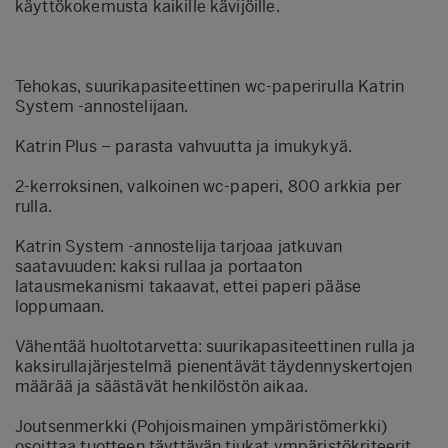
käyttökokemusta kaikille kävijöille.
Tehokas, suurikapasiteettinen wc-paperirulla Katrin
System -annostelijaan.
Katrin Plus – parasta vahvuutta ja imukykyä.
2-kerroksinen, valkoinen wc-paperi, 800 arkkia per
rulla.
Katrin System -annostelija tarjoaa jatkuvan
saatavuuden: kaksi rullaa ja portaaton
latausmekanismi takaavat, ettei paperi pääse
loppumaan.
Vähentää huoltotarvetta: suurikapasiteettinen rulla ja
kaksirullajärjestelmä pienentävät täydennyskertojen
määrää ja säästävät henkilöstön aikaa.
Joutsenmerkki (Pohjoismainen ympäristömerkki)
osoittaa tuotteen täyttävän tiukat ympäristökriteerit