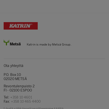
Katrin is made by Metsä Group.
Ota yhteyttä
P.O. Box 10
02020 METSÄ
Revontulenpuisto 2
FI - 02100 ESPOO
Tel:
+358 10 4601
Fax:
+358 10 465 4400
Löydä sähköpostiosoitteemme täältä