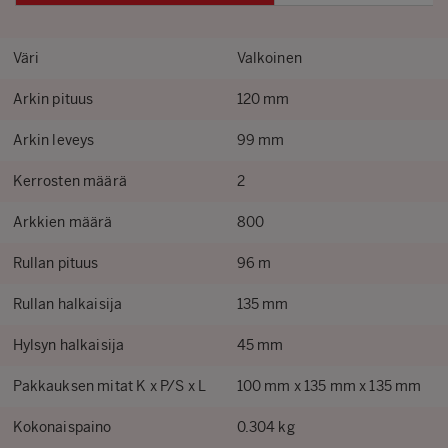
Väri
Valkoinen
Arkin pituus
120 mm
Arkin leveys
99 mm
Kerrosten määrä
2
Arkkien määrä
800
Rullan pituus
96 m
Rullan halkaisija
135 mm
Hylsyn halkaisija
45 mm
Pakkauksen mitat K x P/S x L
100 mm x 135 mm x 135 mm
Kokonaispaino
0.304 kg