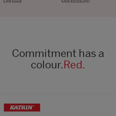
EAN-koodi
6414301056200
Commitment has a
colour.
Red.