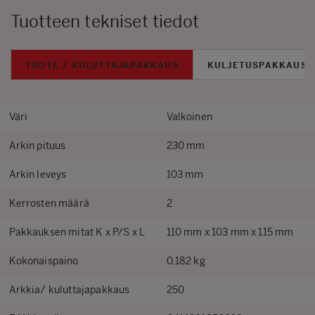
Tuotteen tekniset tiedot
TUOTE / KULUTTAJAPAKKAUS
KULJETUSPAKKAUS
Väri
Valkoinen
Arkin pituus
230 mm
Arkin leveys
103 mm
Kerrosten määrä
2
Pakkauksen mitat K x P/S x L
110 mm x 103 mm x 115 mm
Kokonaispaino
0.182 kg
Arkkia/ kuluttajapakkaus
250