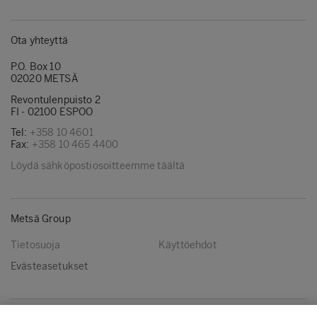
Ota yhteyttä
P.O. Box 10
02020 METSÄ
Revontulenpuisto 2
FI - 02100 ESPOO
Tel:
+358 10 4601
Fax:
+358 10 465 4400
Löydä sähköpostiosoitteemme täältä
Metsä Group
Tietosuoja
Käyttöehdot
Evästeasetukset