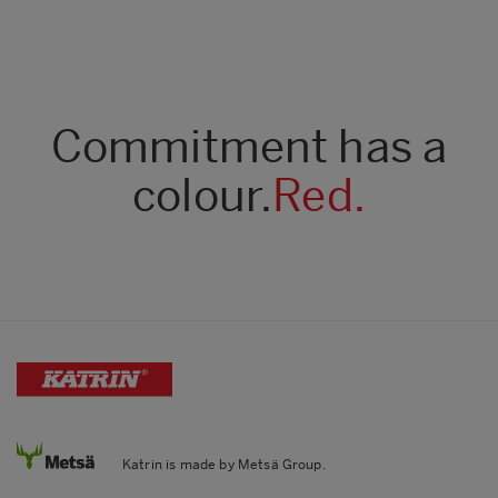
Commitment has a
colour.
Red.
Katrin is made by Metsä Group.