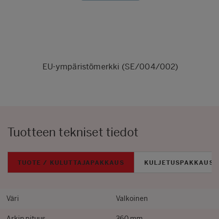
EU-ympäristömerkki (SE/004/002)
Tuotteen tekniset tiedot
TUOTE / KULUTTAJAPAKKAUS
KULJETUSPAKKAUS
Väri
Valkoinen
Arkin pituus
360 mm