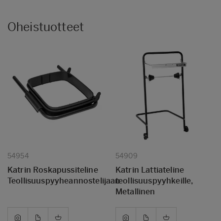
Oheistuotteet
54954
54909
Katrin Roskapussiteline
Katrin Lattiateline
Teollisuuspyyheannostelijaan
teollisuuspyyhkeille,
Metallinen