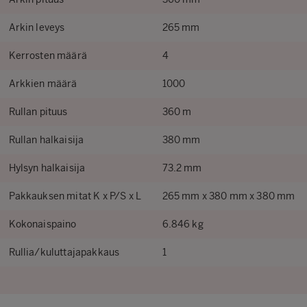
Arkin leveys
265 mm
Kerrosten määrä
4
Arkkien määrä
1000
Rullan pituus
360 m
Rullan halkaisija
380 mm
Hylsyn halkaisija
73.2 mm
Pakkauksen mitat K x P/S x L
265 mm x 380 mm x 380 mm
Kokonaispaino
6.846 kg
Rullia/kuluttajapakkaus
1