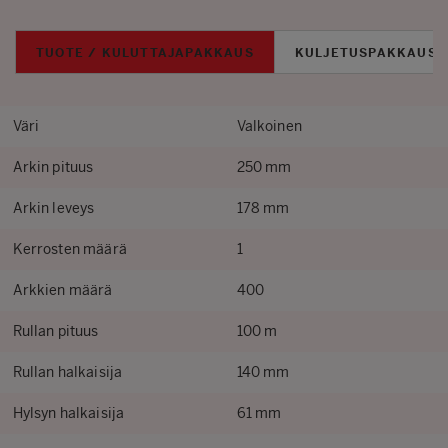
TUOTE / KULUTTAJAPAKKAUS
KULJETUSPAKKAUS
Väri
Valkoinen
Arkin pituus
250 mm
Arkin leveys
178 mm
Kerrosten määrä
1
Arkkien määrä
400
Rullan pituus
100 m
Rullan halkaisija
140 mm
Hylsyn halkaisija
61 mm