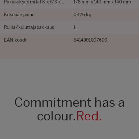
Pakkauksen mitat K x P/S x L
178 mm x 140 mm x 140 mm
Kokonaispaino
0.476 kg
Rullia/kuluttajapakkaus
1
EAN-koodi
6414301097609
Commitment has a
colour.
Red.