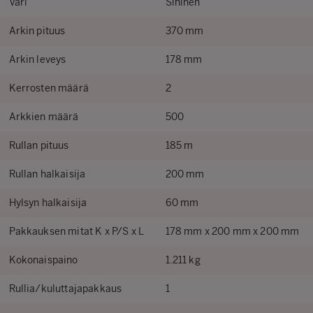
Väri
Sininen
Arkin pituus
370 mm
Arkin leveys
178 mm
Kerrosten määrä
2
Arkkien määrä
500
Rullan pituus
185 m
Rullan halkaisija
200 mm
Hylsyn halkaisija
60 mm
Pakkauksen mitat K x P/S x L
178 mm x 200 mm x 200 mm
Kokonaispaino
1.211 kg
Rullia/kuluttajapakkaus
1