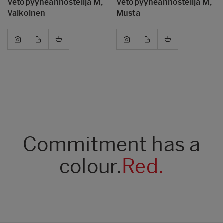
Vetopyyheannostelija M,
Vetopyyheannostelija M,
Valkoinen
Musta
Commitment has a
colour.
Red.