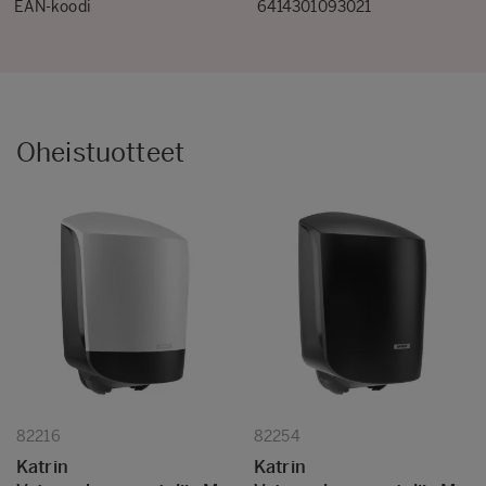
EAN-koodi
6414301093021
Oheistuotteet
82216
82254
Katrin
Katrin