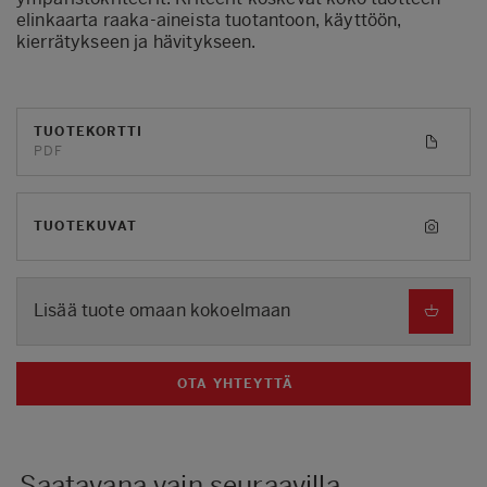
elinkaarta raaka‑aineista tuotantoon, käyttöön,
kierrätykseen ja hävitykseen.
TUOTEKORTTI
PDF
TUOTEKUVAT
Lisää tuote omaan kokoelmaan
OTA YHTEYTTÄ
Saatavana vain seuraavilla