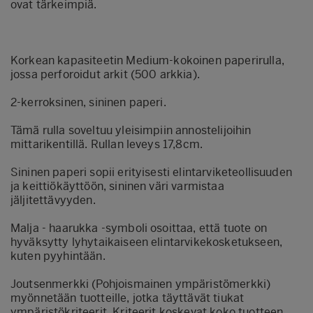
ovat tärkeimpiä.
Korkean kapasiteetin Medium‑kokoinen paperirulla,
jossa perforoidut arkit (500 arkkia).
2‑kerroksinen, sininen paperi.
Tämä rulla soveltuu yleisimpiin annostelijoihin
mittarikentillä. Rullan leveys 17,8cm.
Sininen paperi sopii erityisesti elintarviketeollisuuden
ja keittiökäyttöön, sininen väri varmistaa
jäljitettävyyden.
Malja - haarukka ‑symboli osoittaa, että tuote on
hyväksytty lyhytaikaiseen elintarvikekosketukseen,
kuten pyyhintään.
Joutsenmerkki (Pohjoismainen ympäristömerkki)
myönnetään tuotteille, jotka täyttävät tiukat
ympäristökriteerit. Kriteerit koskevat koko tuotteen