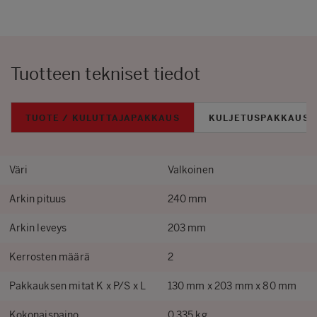
Tuotteen tekniset tiedot
TUOTE / KULUTTAJAPAKKAUS
KULJETUSPAKKAUS
Väri
Valkoinen
Arkin pituus
240 mm
Arkin leveys
203 mm
Kerrosten määrä
2
Pakkauksen mitat K x P/S x L
130 mm x 203 mm x 80 mm
Kokonaispaino
0.335 kg