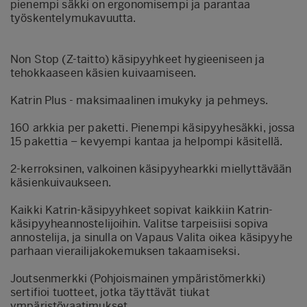
pienempi säkki on ergonomisempi ja parantaa
työskentelymukavuutta.
Non Stop (Z-taitto) käsipyyhkeet hygieeniseen ja
tehokkaaseen käsien kuivaamiseen.
Katrin Plus - maksimaalinen imukyky ja pehmeys.
160 arkkia per paketti. Pienempi käsipyyhesäkki, jossa
15 pakettia – kevyempi kantaa ja helpompi käsitellä.
2‑kerroksinen, valkoinen käsipyyhearkki miellyttävään
käsienkuivaukseen.
Kaikki Katrin-käsipyyhkeet sopivat kaikkiin Katrin-
käsipyyheannostelijoihin. Valitse tarpeisiisi sopiva
annostelija, ja sinulla on Vapaus Valita oikea käsipyyhe
parhaan vierailijakokemuksen takaamiseksi.
Joutsenmerkki (Pohjoismainen ympäristömerkki)
sertifioi tuotteet, jotka täyttävät tiukat
ympäristövaatimukset.