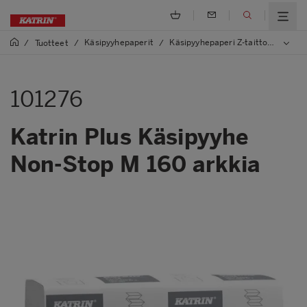
Käsipyyhepaperit
Käsipyyhepaperi Z-taitto, One/Non Stop
/
Tuotteet
/
/
101276
Katrin Plus Käsipyyhe
Non-Stop M 160 arkkia