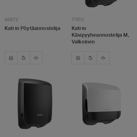
66872
77410
Katrin Pöytäannostelija
Katrin
Käsipyyheannostelija M,
Valkoinen