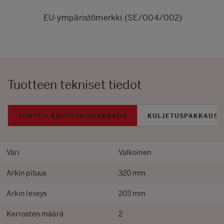
EU-ympäristömerkki (SE/004/002)
Tuotteen tekniset tiedot
TUOTE / KULUTTAJAPAKKAUS
KULJETUSPAKKAUS
Väri
Valkoinen
Arkin pituus
320 mm
Arkin leveys
203 mm
Kerrosten määrä
2