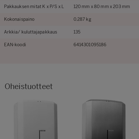
Pakkauksen mitat K x P/S x L
120 mm x 80 mm x 203 mm
Kokonaispaino
0.287 kg
Arkkia/ kuluttajapakkaus
135
EAN-koodi
6414301095186
Oheistuotteet