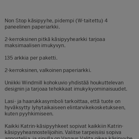
Non Stop käsipyyhe, pidempi (W-taitettu) 4
paneelinen paperiarkki.
2-kerroksinen pitkä käsipyyhearkki tarjoaa
maksimaalisen imukyvyn.
135 arkkia per paketti.
2-kerroksinen, valkoinen paperiarkki.
Uniikki Windmill kohokuvio yhdistää houkuttelevan
designin ja tarjoaa tehokkaat imukykyominaisuudet.
Lasi- ja haarukkasymboli tarkoittaa, että tuote on
hyväksytty lyhytaikaiseen elintarvikekosketukseen,
kuten pyyhkimiseen.
Kaikki Katrin-käsipyyhkeet sopivat kaikkiin Katrin-
käsipyyheannostelijoihin. Valitse tarpeisiisi sopiva
annostelija, ja sinulla on Vapaus Valita oikea käsipyyhe