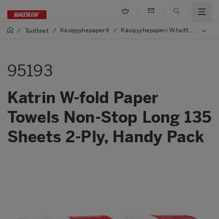
Käsipyyhepaperit
Käsipyyhepaperi W-taitto, One/Non Stop
/
Tuotteet
/
/
95193
Katrin W-fold Paper
Towels Non-Stop Long 135
Sheets 2-Ply, Handy Pack