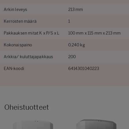
Arkin leveys
213 mm
Kerrosten määrä
1
Pakkauksen mitat K x P/S x L
100 mm x 115 mm x 213 mm
Kokonaispaino
0.240 kg
Arkkia/ kuluttajapakkaus
200
EAN-koodi
6414301040223
Oheistuotteet