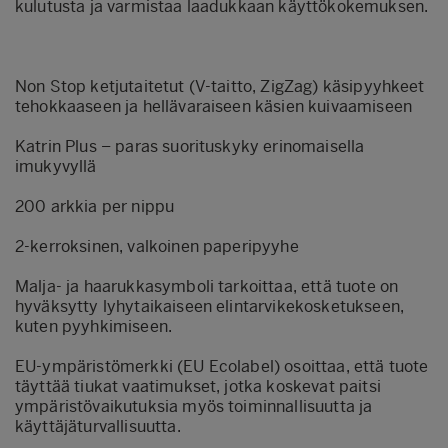
kulutusta ja varmistaa laadukkaan käyttökokemuksen.
Non Stop ketjutaitetut (V-taitto, ZigZag) käsipyyhkeet
tehokkaaseen ja hellävaraiseen käsien kuivaamiseen
Katrin Plus – paras suorituskyky erinomaisella
imukyvyllä
200 arkkia per nippu
2-kerroksinen, valkoinen paperipyyhe
Malja- ja haarukkasymboli tarkoittaa, että tuote on
hyväksytty lyhytaikaiseen elintarvikekosketukseen,
kuten pyyhkimiseen.
EU-ympäristömerkki (EU Ecolabel) osoittaa, että tuote
täyttää tiukat vaatimukset, jotka koskevat paitsi
ympäristövaikutuksia myös toiminnallisuutta ja
käyttäjäturvallisuutta.