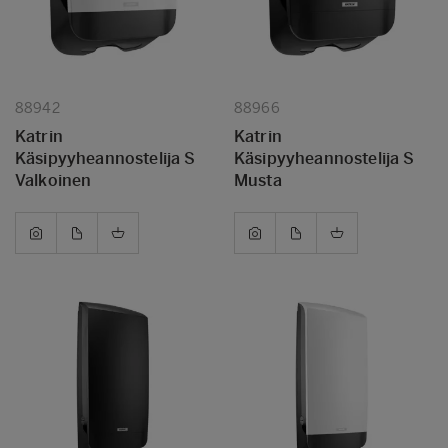
88942
88966
Katrin
Katrin
Käsipyyheannostelija S
Käsipyyheannostelija S
Valkoinen
Musta