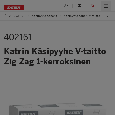
Käsipyyhepaperit
Käsipyyhepaperi V-taitto, Zig Zag
/
Tuotteet
/
/
402161
Katrin Käsipyyhe V-taitto
Zig Zag 1-kerroksinen