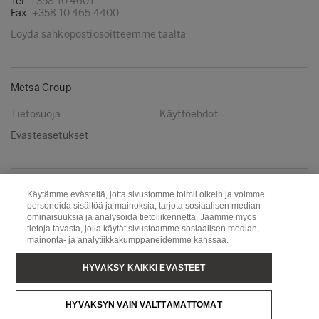
Tel:
+358 10 4601
Fax:
+358 10 465 4400
Löydä sähköpostiosoitteemme täältä
Metsä Group
Tietosuoja
Käyttöehdot
Evästeasetukset
Seuraa meitä
Käytämme evästeitä, jotta sivustomme toimii oikein ja voimme
personoida sisältöä ja mainoksia, tarjota sosiaalisen median
LinkedIn
Youtube
ominaisuuksia ja analysoida tietoliikennettä. Jaamme myös
tietoja tavasta, jolla käytät sivustoamme sosiaalisen median,
mainonta- ja analytiikkakumppaneidemme kanssaa.
Metsä Board
Metsä Fibre
HYVÄKSY KAIKKI EVÄSTEET
Metsä Forest
Metsä Spring
HYVÄKSYN VAIN VÄLTTÄMÄTTÖMÄT
Metsä Tissue
Metsä Wood