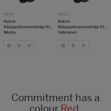
89741
89727
Katrin
Katrin
Käsipyyheannostelija XL,
Käsipyyheannostelija XL,
Musta
Valkoinen
Commitment has a
colour.
Red.