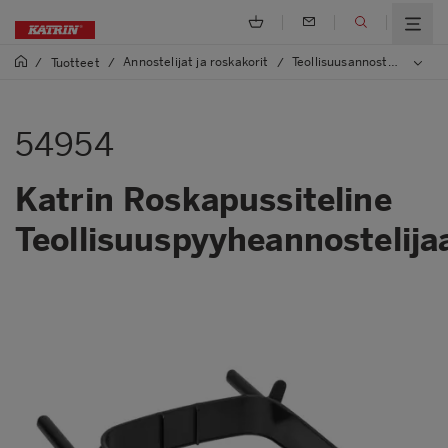
Annostelijat ja roskakorit
Teollisuusannostelijat ja -roskakorit
/
Tuotteet
/
/
54954
Katrin Roskapussiteline
Teollisuuspyyheannostelija