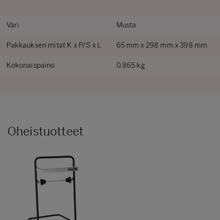
Väri
Musta
Pakkauksen mitat K x P/S x L
65 mm x 298 mm x 398 mm
Kokonaispaino
0.865 kg
Oheistuotteet