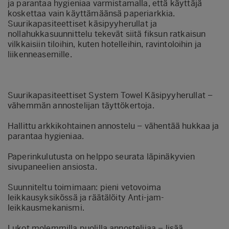
ja parantaa hygieniaa varmistamalla, että käyttäjä
koskettaa vain käyttämäänsä paperiarkkia.
Suurikapasiteettiset käsipyyherullat ja
nollahukkasuunnittelu tekevät siitä fiksun ratkaisun
vilkkaisiin tiloihin, kuten hotelleihin, ravintoloihin ja
liikenneasemille.
Suurikapasiteettiset System Towel Käsipyyherullat –
vähemmän annostelijan täyttökertoja.
Hallittu arkkikohtainen annostelu – vähentää hukkaa ja
parantaa hygieniaa.
Paperinkulutusta on helppo seurata läpinäkyvien
sivupaneelien ansiosta.
Suunniteltu toimimaan: pieni vetovoima
leikkausyksikössä ja räätälöity Anti-jam-
leikkausmekanismi.
Lukot molemmilla puolilla annostelijaa – lisää