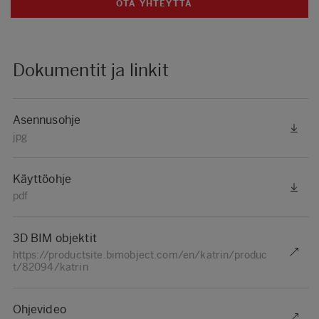
OTA YHTEYTTÄ
Dokumentit ja linkit
Asennusohje
jpg
Käyttöohje
pdf
3D BIM objektit
https://productsite.bimobject.com/en/katrin/produc
t/82094/katrin
Ohjevideo