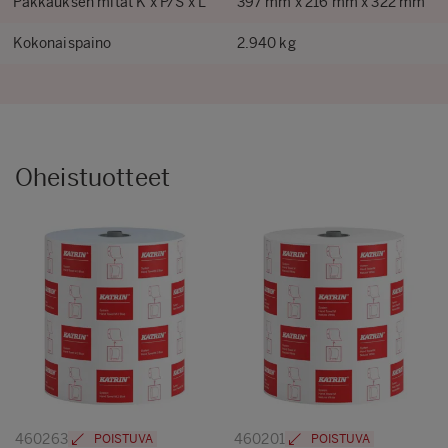
Pakkauksen mitat K x P/S x L
397 mm x 216 mm x 322 mm
Kokonaispaino
2.940 kg
Oheistuotteet
460263
460201
POISTUVA
POISTUVA