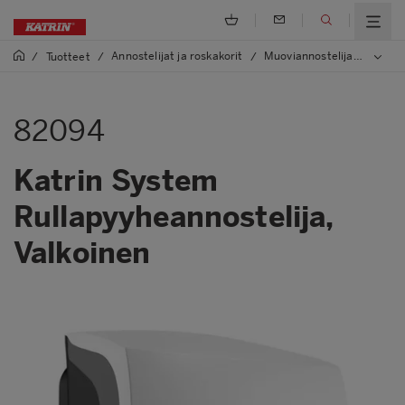
Annostelijat ja roskakorit
Muoviannostelijat ja -roskakorit
/
Tuotteet
/
/
82094
Katrin System
Rullapyyheannostelija,
Valkoinen