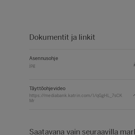
Dokumentit ja linkit
Asennusohje
jpg
Täyttöohjevideo
https://mediabank.katrin.com/l/qGgHL_7sCK
Mr
Saatavana vain seuraavilla mark