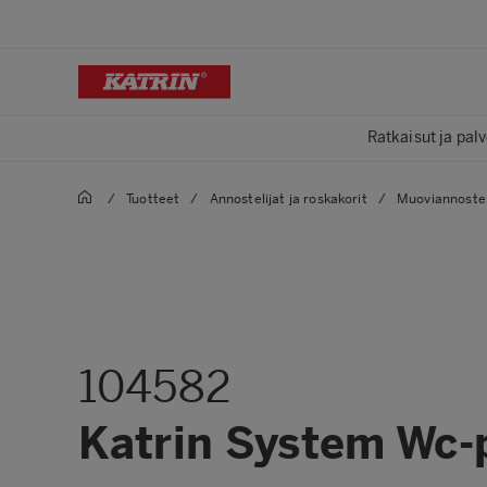
Ratkaisut ja palv
/
Tuotteet
/
Annostelijat ja roskakorit
/
Muoviannosteli
104582
Katrin System Wc-p