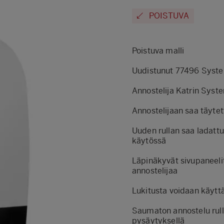
POISTUVA
Poistuva malli
Uudistunut
77496 Syste
Annostelija Katrin Syst
Annostelijaan saa täytett
Uuden rullan saa ladattu
käytössä
Läpinäkyvät sivupaneeli
annostelijaa
Lukitusta voidaan käyttä
Saumaton annostelu rulla
pysäytyksellä