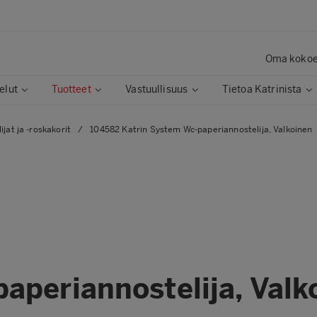
Oma koko
elut
Tuotteet
Vastuullisuus
Tietoa Katrinista
jat ja -roskakorit
/
104582 Katrin System Wc-paperiannostelija, Valkoinen
aperiannostelija, Valk