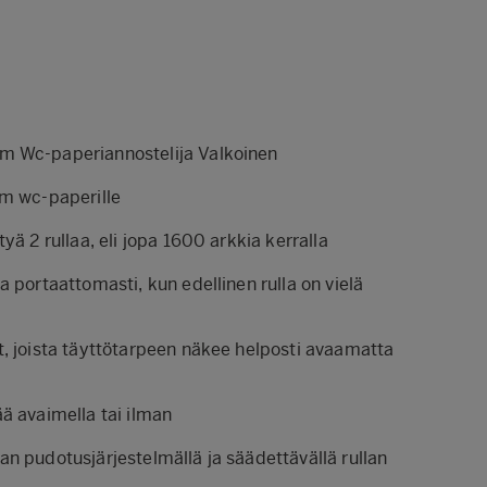
m Wc-paperiannostelija Valkoinen
em wc-paperille
yä 2 rullaa, eli jopa 1600 arkkia kerralla
a portaattomasti, kun edellinen rulla on vielä
t, joista täyttötarpeen näkee helposti avaamatta
ä avaimella tai ilman
n pudotusjärjestelmällä ja säädettävällä rullan