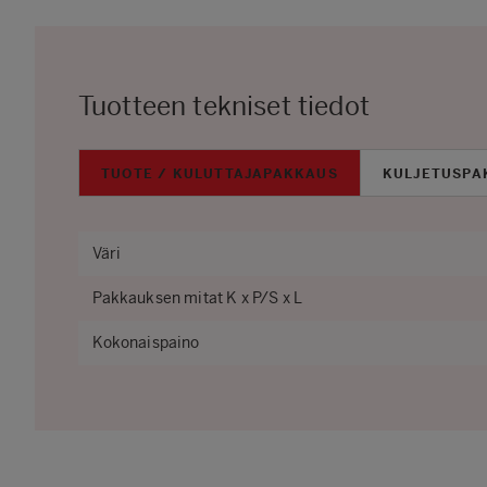
Tuotteen tekniset tiedot
TUOTE / KULUTTAJAPAKKAUS
KULJETUSPA
Väri
Pakkauksen mitat K x P/S x L
Kokonaispaino