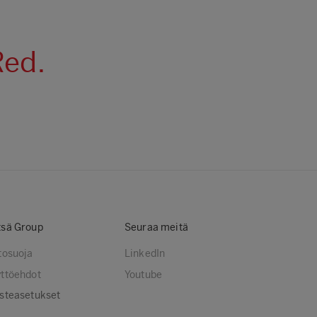
Red.
sä Group
Seuraa meitä
tosuoja
LinkedIn
ttöehdot
Youtube
steasetukset