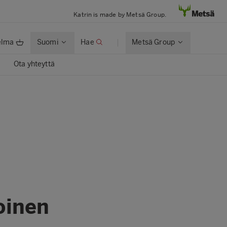
Katrin is made by Metsä Group.
elma
Suomi
Hae
Metsä Group
Ota yhteyttä
oinen