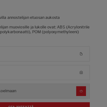
villa annostelijan etuosan aukosta
jan muoviosille ja lukolle ovat: ABS (Acrylonitrile
(polykarbonaatti), POM (polyoxymethyleeni)
okoelmaan
OTA YHTEYTTÄ