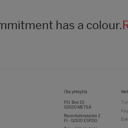
mitment has a colour.
Ota yhteyttä
Met
P.O. Box 10
Tie
02020 METSÄ
Käy
Revontulenpuisto 2
Evä
FI - 02100 ESPOO