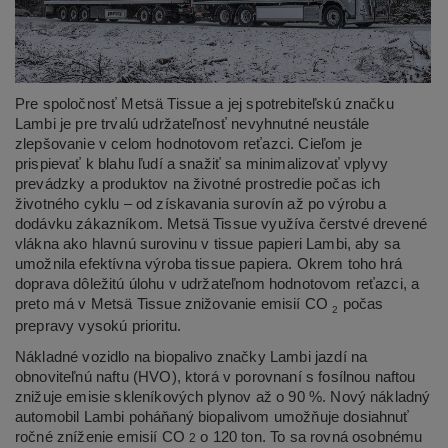
Pre spoločnosť Metsä Tissue a jej spotrebiteľskú značku
Lambi je pre trvalú udržateľnosť nevyhnutné neustále
zlepšovanie v celom hodnotovom reťazci. Cieľom je
prispievať k blahu ľudí a snažiť sa minimalizovať vplyvy
prevádzky a produktov na životné prostredie počas ich
životného cyklu – od získavania surovín až po výrobu a
dodávku zákazníkom. Metsä Tissue využíva čerstvé drevené
vlákna ako hlavnú surovinu v tissue papieri Lambi, aby sa
umožnila efektívna výroba tissue papiera. Okrem toho hrá
doprava dôležitú úlohu v udržateľnom hodnotovom reťazci, a
preto má v Metsä Tissue znižovanie emisií CO
počas
2
prepravy vysokú prioritu.
Nákladné vozidlo na biopalivo značky Lambi jazdí na
obnoviteľnú naftu (HVO), ktorá v porovnaní s fosílnou naftou
znižuje emisie skleníkových plynov až o 90 %. Nový nákladný
automobil Lambi poháňaný biopalivom umožňuje dosiahnuť
ročné zníženie emisií CO
o 120 ton. To sa rovná osobnému
2