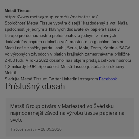
Metsä Tissue
https://www.metsagroup.com/sk/metsatissue/
Spoločnosť
Metsä Tissue vytvára čistejší každodenný život. Naša
spoločnosť je jedným z hlavných dodávateľov papiera tissue v
Európe pre domácnosti a profesionálov a jedným z hlavných
dodávateľov papiera odolného voči mastnote na globálnej úrovni.
Medzi naše značky patria Lambi, Serla, Mola, Tento, Katrin a SAGA.
Vo výrobných závodoch v piatich krajinách zamestnávame približne
2
45
0 ľudí. V roku 2022 dosiahol náš objem predaja celkovú hodnotu
1,2 miliardy EUR. Spoločnosť Metsä Tissue je súčasťou skupiny
Metsä.
Instagram
Sledujte Metsä Tissue:
Twitter
LinkedIn
Facebook
Príslušný obsah
Metsä Group otvára v Mariestad vo Švédsku
najmodernejší závod na výrobu tissue papiera na
svete
Tlačové správy – 28.05.2026