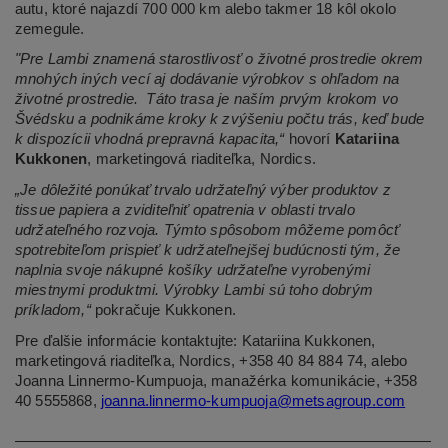
autu, ktoré najazdí 700 000 km alebo takmer 18 kôl okolo
zemegule.
"Pre Lambi znamená starostlivosť o životné prostredie okrem
mnohých iných vecí aj dodávanie výrobkov s ohľadom na
životné prostredie.
Táto trasa je naším prvým krokom vo
Švédsku a podnikáme kroky k zvýšeniu počtu trás, keď bude
k dispozícii vhodná prepravná kapacita,“
hovorí
Katariina
Kukkonen
, marketingová riaditeľka, Nordics.
„Je dôležité ponúkať trvalo udržateľný výber produktov z
tissue papiera a zviditeľniť opatrenia v oblasti trvalo
udržateľného rozvoja. Týmto spôsobom môžeme pomôcť
spotrebiteľom prispieť k udržateľnejšej budúcnosti tým, že
naplnia svoje nákupné košíky udržateľne vyrobenými
miestnymi produktmi. Výrobky Lambi sú toho dobrým
príkladom,“
pokračuje Kukkonen.
Pre ďalšie informácie kontaktujte: Katariina Kukkonen,
marketingová riaditeľka, Nordics, +358 40 84 884 74, alebo
Joanna Linnermo-Kumpuoja, manažérka komunikácie, +358
40 5555868,
joanna.linnermo-kumpuoja@metsagroup.com