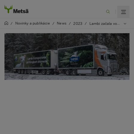
Novinky a publikácie
News
/
/
/
2023
/
Lambi začala vo Švédsku využívať obnoviteľné palivá v doprave