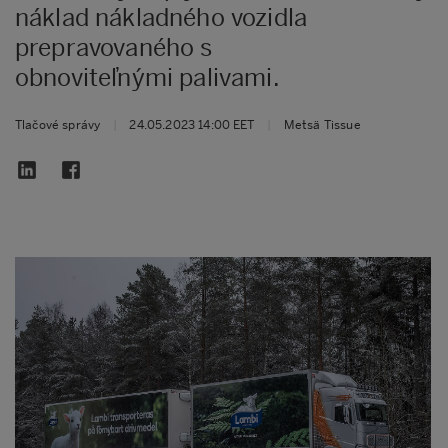
náklad nákladného vozidla
prepravovaného s
obnoviteľnými palivami.
Tlačové správy
|
24.05.2023 14:00 EET
|
Metsä Tissue