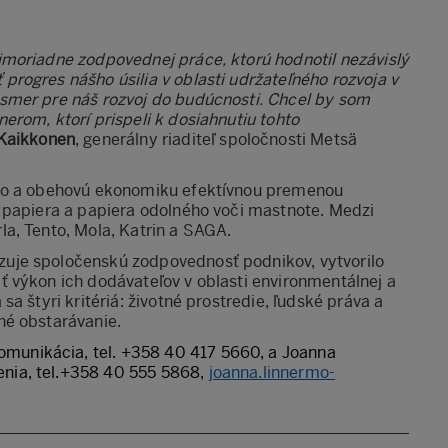
imoriadne zodpovednej práce, ktorú hodnotil nezávislý
rogres nášho úsilia v oblasti udržateľného rozvoja v
smer pre náš rozvoj do budúcnosti. Chcel by som
rom, ktorí prispeli k dosiahnutiu tohto
Kaikkonen
, generálny riaditeľ spoločnosti Metsä
bio a obehovú ekonomiku efektívnou premenou
 papiera a papiera odolného voči mastnote. Medzi
a, Tento, Mola, Katrin a SAGA.
uje spoločenskú zodpovednosť podnikov, vytvorilo
 výkon ich dodávateľov v oblasti environmentálnej a
a štyri kritériá: životné prostredie, ľudské práva a
né obstarávanie.
omunikácia, tel. +358 40 417 5660, a Joanna
nia, tel.+358 40 555 5868,
joanna.linnermo-