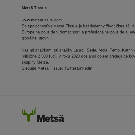
Metsä Tissue
www.metsatissue.com
So spoločnosťou Metsä Tissue je každodenný život čistejší. N
Európe na použitie v domácnosti a profesionálne použitie a je
globálnej úrovni.
Našimi značkami sú značky Lambi, Serla, Mola, Tento, Katri
približne 2 500 ľudí. V roku 2020 dosiahol objem predaja celk
skupiny Metsä.
Sledujte Metsä Tissue:
Twitter
LinkedIn