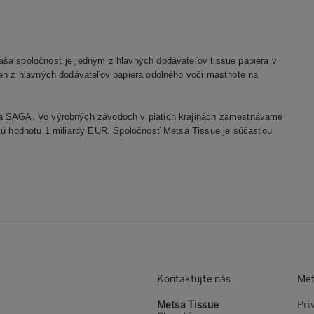
aša spoločnosť je jedným z hlavných dodávateľov tissue papiera v
den z hlavných dodávateľov papiera odolného voči mastnote na
n a SAGA. Vo výrobných závodoch v piatich krajinách zamestnávame
ovú hodnotu 1 miliardy EUR. Spoločnosť Metsä Tissue je súčasťou
Kontaktujte nás
Met
Metsa Tissue
Pri