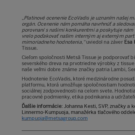
„Platinové ocenenie EcoVadis je uznaním našej m
orgán. Ocenenie nám pomáha navrhnúť a sledovať p
porovnaní s našimi konkurentmi a poskytuje nám 
vrelo poďakovať našim interným aj externým partne
mimoriadneho hodnotenia,“
uviedol na záver
Esa 
Tissue.
Cieľom spoločnosti Metsä Tissue je podporovať 
severského dreva na prvotriedne výrobky z tissue
naše veľmi dobre známe značky patria Lambi, Serl
Hodnotenie EcoVadis, ktoré medzinárodne posudz
platformu, ktorá umožňuje spoločnostiam hodnotiť
sociálnej zodpovednosti na celom svete. Hodnotia s
pracovné podmienky, etika podnikania a udržateľ
Ďalšie informácie
:
Johanna Kesti, SVP, značky a k
Linnermo-Kumpuoja, manažérka tlačového oddele
kumpuoja@metsagroup.com