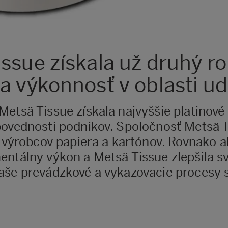
ssue získala už druhý ro
a výkonnosť v oblasti ud
Metsä Tissue získala najvyššie platinov
povednosti podnikov. Spoločnosť Metsä T
i výrobcov papiera a kartónov. Rovnako a
ntálny výkon a Metsä Tissue zlepšila sv
aše prevádzkové a vykazovacie procesy s