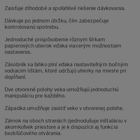
Zaisťuje dlhodobé a spoľahlivé riešenie dávkovania.
Dávkuje po jednom útržku, čím zabezpečuje
kontrolovanú spotrebu.
Jednoduché prispôsobenie rôznym šírkam
papierových utierok vďaka viacerým možnostiam
nastavenia.
Zásobník sa ľahko plní vďaka nastaviteľným bočným
vodiacim lištám, ktoré udržujú utierky na mieste pri
dopĺňaní.
Dve otvorené polohy veka umožňujú jednoduchú
manipuláciu pre každého.
Západka umožňuje zaistiť veko v otvorenej polohe.
Zámok na oboch stranách zjednodušuje inštaláciu v
akomkoľvek priestore a je k dispozícii aj funkcia
bezkľúčového otvárania.