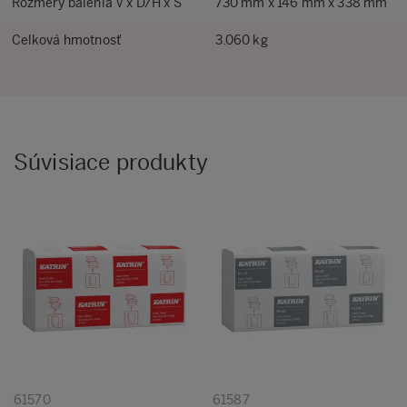
Rozmery balenia V x D/H x Š
730 mm x 146 mm x 338 mm
Celková hmotnosť
3.060 kg
Súvisiace produkty
61570
61587