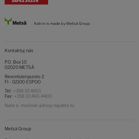
Katrin is made by Metsä Group.
Kontaktuj nás
P.O. Box 10
02020 METSÄ
Revontulenpuisto 2
FI - 02100 ESPOO
Tel:
+358 10 4601
Fax:
+358 10 465 4400
Naše e -mailové adresy nájdete tu
Metsä Group