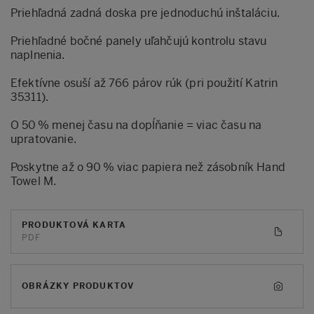
Priehľadná zadná doska pre jednoduchú inštaláciu.
Priehľadné bočné panely uľahčujú kontrolu stavu
naplnenia.
Efektívne osuší až 766 párov rúk (pri použití Katrin
35311).
O 50 % menej času na dopĺňanie = viac času na
upratovanie.
Poskytne až o 90 % viac papiera než zásobník Hand
Towel M.
PRODUKTOVÁ KARTA
PDF
OBRÁZKY PRODUKTOV