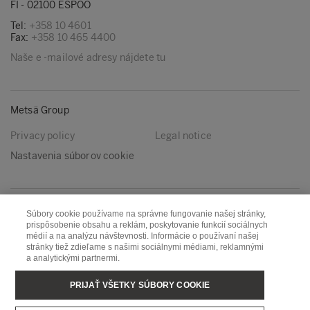
FI - 02100 ESPOO
Tel:
+358 10 4601
Fax:
+358 10 465 4400
Naše e -mailové adresy nájdete tu
Metsä Group
Privacy policy
Legal notice
Nastavenia súborov cookie
Nasleduj nás
Súbory cookie používame na správne fungovanie našej stránky,
prispôsobenie obsahu a reklám, poskytovanie funkcií sociálnych
LinkedIn
Youtube
médií a na analýzu návštevnosti. Informácie o používaní našej
stránky tiež zdieľame s našimi sociálnymi médiami, reklamnými
a analytickými partnermi.
Metsä Board
Metsä Fibre
PRIJAŤ VŠETKY SÚBORY COOKIE
Metsä Forest
Metsä Spring