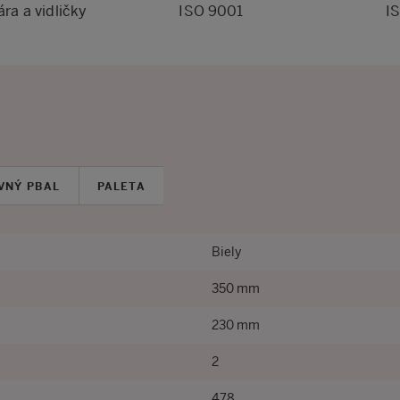
ra a vidličky
ISO 9001
I
VNÝ PBAL
PALETA
Biely
350 mm
230 mm
2
478