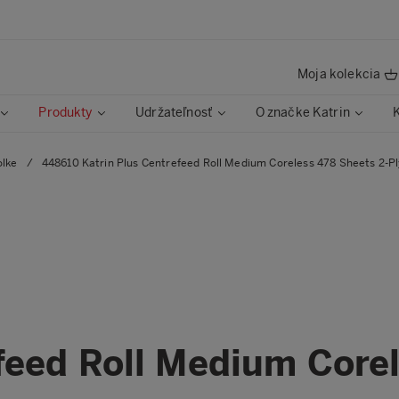
Moja kolekcia
Produkty
Udržateľnosť
O značke Katrin
olke
/
448610 Katrin Plus Centrefeed Roll Medium Coreless 478 Sheets 2-Pl
feed Roll Medium Core