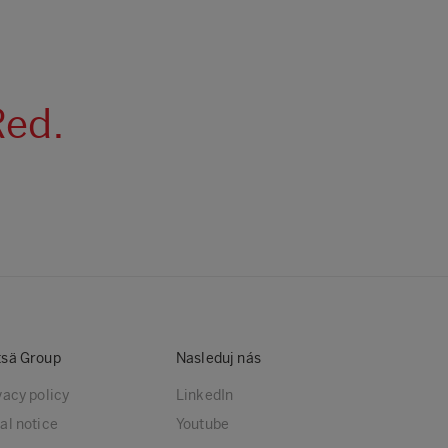
Red.
sä Group
Nasleduj nás
vacy policy
LinkedIn
al notice
Youtube