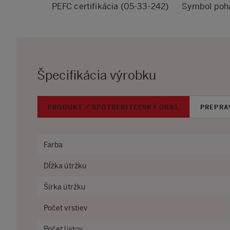
PEFC certifikácia (05-33-242)
Symbol pohá
Špecifikácia výrobku
PRODUKT / SPOTREBITEĽSKÝ OBAL
PREPRA
Farba
Dĺžka útržku
Šírka útržku
Počet vrstiev
Počet listov