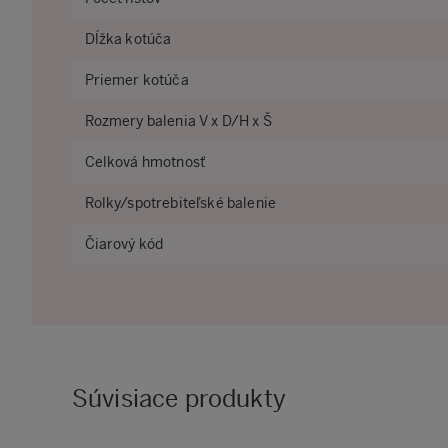
Dĺžka kotúča
Priemer kotúča
Rozmery balenia V x D/H x Š
Celková hmotnosť
Rolky/spotrebiteľské balenie
Čiarový kód
Súvisiace produkty