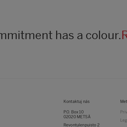
mitment has a colour.
Kontaktuj nás
Met
P.O. Box 10
Pri
02020 METSÄ
Leg
Revontulenpuisto 2