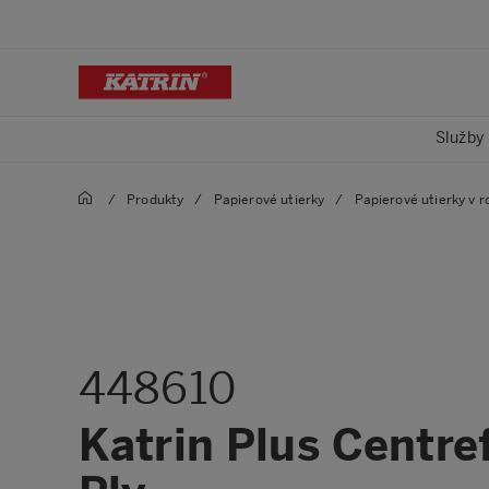
Služby
/
Produkty
/
Papierové utierky
/
Papierové utierky v r
448610
Katrin Plus Centre