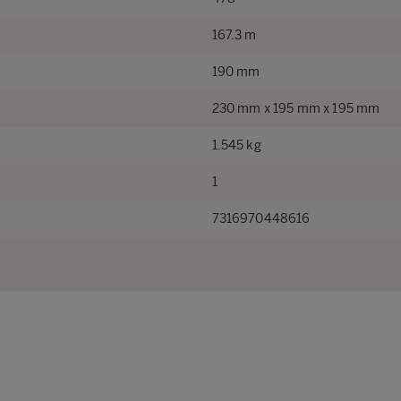
167.3 m
190 mm
230 mm x 195 mm x 195 mm
1.545 kg
1
7316970448616