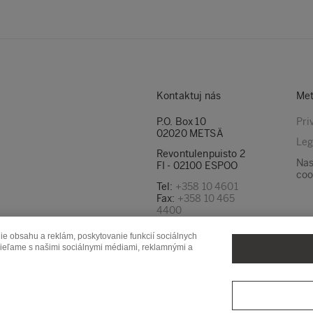
Kontaktuj nás
Met
P.O. Box 10
Pri
02020 METSÄ
Leg
Revontulenpuisto 2
Nas
FI - 02100 ESPOO
coo
Tel:
+358 10 4601
Fax:
+358 10 465
4400
Naše e -mailové
e obsahu a reklám, poskytovanie funkcií sociálnych
adresy nájdete tu
zdieľame s našimi sociálnymi médiami, reklamnými a
Metsä Forest
Metsä Spring
Met