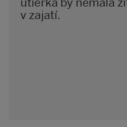
utierka by nemala ži
v zajatí.