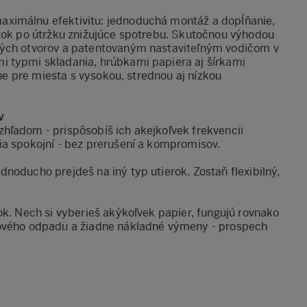
aximálnu efektivitu: jednoduchá montáž a dopĺňanie,
ržok po útržku znižujúce spotrebu. Skutočnou výhodou
ných otvorov a patentovaným nastaviteľným vodičom v
i typmi skladania, hrúbkami papiera aj šírkami
lne pre miesta s vysokou, strednou aj nízkou
v
hľadom - prispôsobíš ich akejkoľvek frekvencii
ia spokojní - bez prerušení a kompromisov.
noducho prejdeš na iný typ utierok. Zostaň flexibilný,
ok. Nech si vyberieš akýkoľvek papier, fungujú rovnako
tového odpadu a žiadne nákladné výmeny - prospech