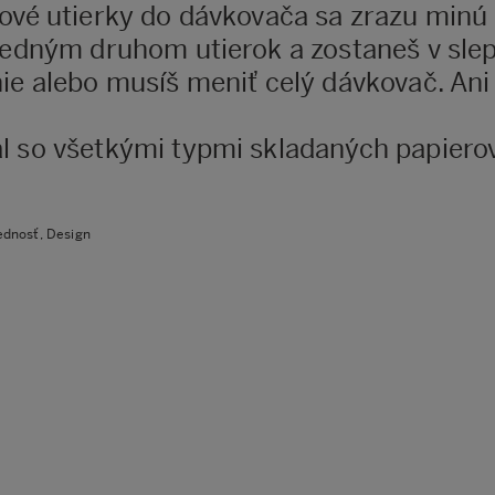
rové utierky do dávkovača sa zrazu minú
jedným druhom utierok a zostaneš v slepe
nie alebo musíš meniť celý dávkovač. An
l so všetkými typmi skladaných papiero
ednosť, Design