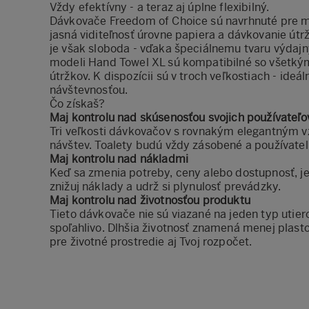
Vždy efektívny - a teraz aj úplne flexibilný.
Dávkovače Freedom of Choice sú navrhnuté pre m
jasná viditeľnosť úrovne papiera a dávkovanie út
je však sloboda - vďaka špeciálnemu tvaru výdaj
modeli Hand Towel XL sú kompatibilné so všetkým
útržkov. K dispozícii sú v troch veľkostiach - ideá
návštevnosťou.
Čo získaš?
Maj kontrolu nad skúsenosťou svojich používateľo
Tri veľkosti dávkovačov s rovnakým elegantným vz
návštev. Toalety budú vždy zásobené a používatel
Maj kontrolu nad nákladmi
Keď sa zmenia potreby, ceny alebo dostupnosť, jed
znižuj náklady a udrž si plynulosť prevádzky.
Maj kontrolu nad životnosťou produktu
Tieto dávkovače nie sú viazané na jeden typ utier
spoľahlivo. Dlhšia životnosť znamená menej plas
pre životné prostredie aj Tvoj rozpočet.