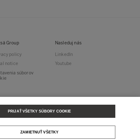
sä Group
Nasleduj nás
vacy policy
LinkedIn
al notice
Youtube
tavenia súborov
kie
PRIJAŤ VŠETKY SÚBORY COOKIE
sä Tissue
Metsä Wood
ZAMIETNUŤ VŠETKY