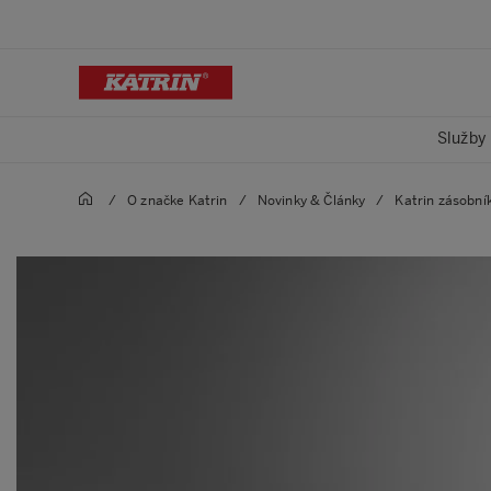
Služby
/
O značke Katrin
/
Novinky & Články
/
Katrin zásobní