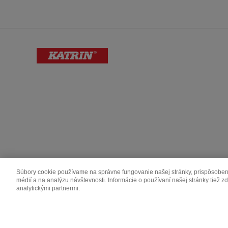
Súbory cookie používame na správne fungovanie našej stránky, prispôsobeni
médií a na analýzu návštevnosti. Informácie o používaní našej stránky tiež 
Katrin is made by Metsä Group.
analytickými partnermi.
Metsä Board
Metsä Fibre