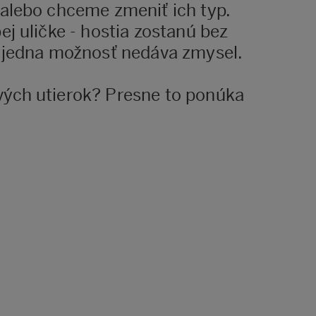
 alebo chceme zmeniť ich typ.
j uličke - hostia zostanú bez
i jedna možnosť nedáva zmysel.
vých utierok? Presne to ponúka