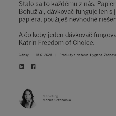
Stalo sa to každému z nás. Papie
Bohužiaľ, dávkovač funguje len s 
papiera, použiješ nevhodné rieše
A čo keby jeden dávkovač fungova
Katrin Freedom of Choice.
Články
|
15.01.2025
|
Produkty a riešenia, Hygiena, Zodpov
Marketing
Monika Grzebalska