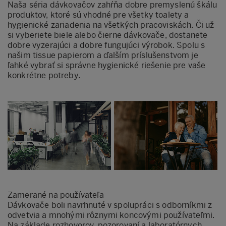
Naša séria dávkovačov zahŕňa dobre premyslenú škálu
produktov, ktoré sú vhodné pre všetky toalety a
hygienické zariadenia na všetkých pracoviskách. Či už
si vyberiete biele alebo čierne dávkovače, dostanete
dobre vyzerajúci a dobre fungujúci výrobok. Spolu s
našim tissue papierom a ďalším príslušenstvom je
ľahké vybrať si správne hygienické riešenie pre vaše
konkrétne potreby.
Zamerané na používateľa
Dávkovače boli navrhnuté v spolupráci s odborníkmi z
odvetvia a mnohými rôznymi koncovými používateľmi.
Na základe rozhovorov, pozorovaní a laboratórnych