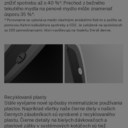
znížiť spotrebu až o 40 %*. Prechod z bežného
tekutého mydla na penové mydlo môže znamenať
úsporu 35 %*.
* Porovnanie sa vykonáva medzi vlastnými produktmi Katrin a počíta sa
pomocou Katrin kalkulátora spotreby a CO2. Je založená na spoločnosti
so 100 zamestnancami, ktorí navštevujú na toaletu 3-krát denne.
Recyklované plasty
Stále vyvíjame nové spôsoby minimalizácie používania
plastov. Napríklad všetky naše čierne diely v našich
čiernych zásobníkoch sú vyrobené z recyklovaného
plastu. Čierne detaily na bielych dávkovačoch a
plastové zátky v systémových kotúčoch sú tiež