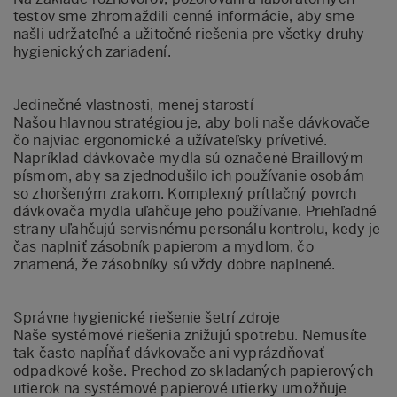
testov sme zhromaždili cenné informácie, aby sme
našli udržateľné a užitočné riešenia pre všetky druhy
hygienických zariadení.
Jedinečné vlastnosti, menej starostí
Našou hlavnou stratégiou je, aby boli naše dávkovače
čo najviac ergonomické a užívateľsky prívetivé.
Napríklad dávkovače mydla sú označené Braillovým
písmom, aby sa zjednodušilo ich používanie osobám
so zhoršeným zrakom. Komplexný prítlačný povrch
dávkovača mydla uľahčuje jeho používanie. Priehľadné
strany uľahčujú servisnému personálu kontrolu, kedy je
čas naplniť zásobník papierom a mydlom, čo
znamená, že zásobníky sú vždy dobre naplnené.
Správne hygienické riešenie šetrí zdroje
Naše systémové riešenia znižujú spotrebu. Nemusíte
tak často napĺňať dávkovače ani vyprázdňovať
odpadkové koše. Prechod zo skladaných papierových
utierok na systémové papierové utierky umožňuje