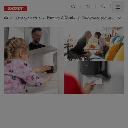
Novinky & Články
/
O značke Katrin
/
/
Dávkovače pre každého. Všade.