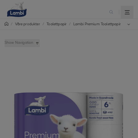
/
/
Toalettpapir
/
Lambi Premium Toalettpapir
Våre produkter
Show Navigation
Lambi Premium Toalettpapir
Lambi Classic Plus Toalettpapir
Lambi Classic Toalettpapir
Lambi Decorated Toalettpapir
Lambi Family Toalettpapir