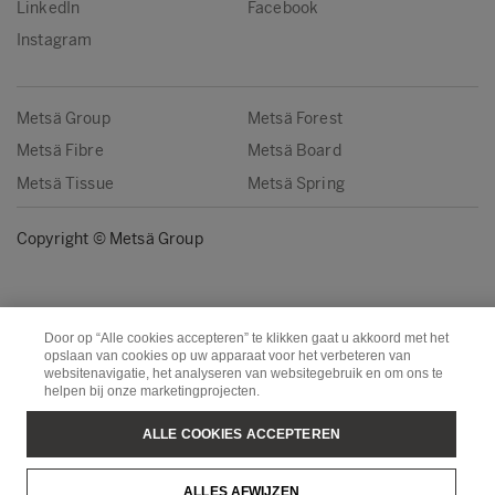
LinkedIn
Facebook
Instagram
Metsä Group
Metsä Forest
Metsä Fibre
Metsä Board
Metsä Tissue
Metsä Spring
Copyright © Metsä Group
Door op “Alle cookies accepteren” te klikken gaat u akkoord met het
opslaan van cookies op uw apparaat voor het verbeteren van
websitenavigatie, het analyseren van websitegebruik en om ons te
helpen bij onze marketingprojecten.
ALLE COOKIES ACCEPTEREN
ALLES AFWIJZEN