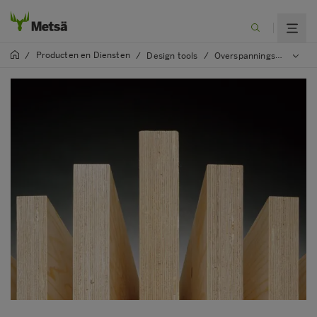
Producten en Diensten
/
/
Design tools
/
Overspanningstabellen voor Kerto LVL