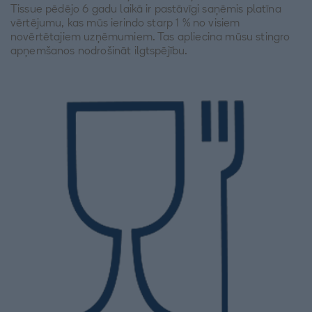
Tissue pēdējo 6 gadu laikā ir pastāvīgi saņēmis platīna
vērtējumu, kas mūs ierindo starp 1 % no visiem
novērtētajiem uzņēmumiem. Tas apliecina mūsu stingro
apņemšanos nodrošināt ilgtspējību.