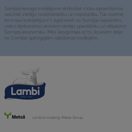
Somijas karoga marķējums simbolizē mūsu apņemšanos
veicināt vietējo nodarbinātību un meistarību. Tas nozīmē,
ka mūsu izstrādājumi ir izgatavoti no Somijas izejvielām,
radot darbavietas simtiem vietējo speciālistu un atbalstot
Somijas ekonomiku. Mēs lepojamies ar to, ka esam daļa
no Somijas spēcīgajām ražošanas tradīcijām.
Lambi is made by Metsä Group.