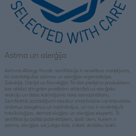
Astma un alerģija
Asthma Allergy Nordic sertifikācija ir veselības marķējums,
ko izstrādājušas astmas un alerģijas organizācijas
Zviedrijā, Dānijā un Norvēģijā. Tā tiek piešķirta produktiem,
kas atbilst stingrām prasībām attiecībā uz alerģisku
reakciju un ādas kairinājuma riska samazināšanu.
Sertificētie izstrādājumi nesatur smaržvielas vai krāsvielas,
zināmus alergēnus un kairinātājus, un tos ir novērtējuši
toksikoloģijas, dermatoloģijas un alerģijas eksperti. Šī
sertifikācija palīdz patērētājiem, īpaši tiem, kuriem ir
astma, alerģijas vai jutīga āda, izdarīt drošāku izvēli.