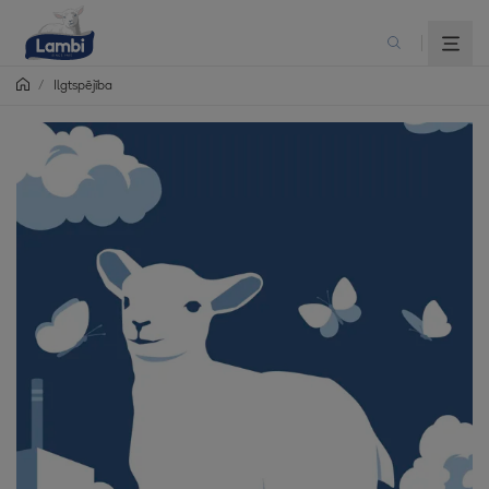
/
Ilgtspējība