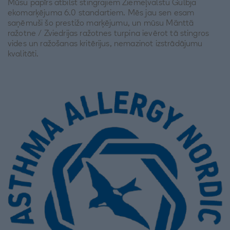
Mūsu papīrs atbilst stingrajiem Ziemeļvalstu Gulbja
ekomarķējuma 6.0 standartiem. Mēs jau sen esam
saņēmuši šo prestižo marķējumu, un mūsu Mänttä
ražotne / Zviedrijas ražotnes turpina ievērot tā stingros
vides un ražošanas kritērijus, nemazinot izstrādājumu
kvalitāti.