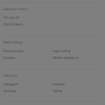
Saziņa ar mums
P.O. Box 10
02020 Metsä
Metsä Group
Privacy policy
Legal notice
Cookies
Sīkfailu iestatījumi
Follow us
Instagram
LinkedIn
YouTube
Twitter