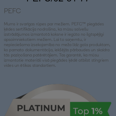
PEFC
Mums ir svarīgas rūpes par mežiem. PEFC™ piegādes
ķēdes sertifikācija nodrošina, ka mūsu salvešu
izstrādājumos izmantotā koksne ir iegūta no ilgtspējīgi
apsaimniekotiem mežiem. Lai to saņemtu, ir
nepieciešama izsekojamība no meža līdz gala produktam,
ko pamato dokumentācija, iekšējās pārbaudes un skaidra
tās paziņošana patērētājiem. Tas garantē, ka mūsu
izmantotie materiāli visā piegādes ķēdē atbilst stingriem
vides un ētikas standartiem.