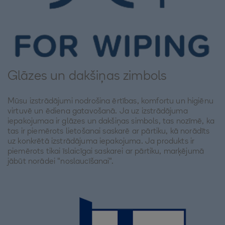
Glāzes un dakšiņas zimbols
Mūsu izstrādājumi nodrošina ērtības, komfortu un higiēnu
virtuvē un ēdiena gatavošanā. Ja uz izstrādājuma
iepakojumaa ir glāzes un dakšiņas simbols, tas nozīmē, ka
tas ir piemērots lietošanai saskarē ar pārtiku, kā norādīts
uz konkrētā izstrādājuma iepakojuma. Ja produkts ir
piemērots tikai īslaicīgai saskarei ar pārtiku, marķējumā
jābūt norādei "noslaucīšanai".