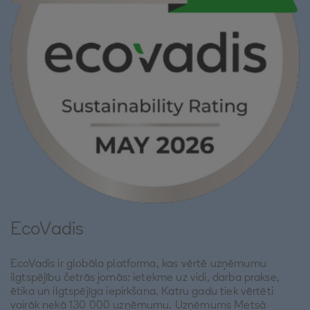
EcoVadis
EcoVadis ir globāla platforma, kas vērtē uzņēmumu
ilgtspējību četrās jomās: ietekme uz vidi, darba prakse,
ētika un ilgtspējīga iepirkšana. Katru gadu tiek vērtēti
vairāk nekā 130 000 uzņēmumu. Uzņēmums Metsä