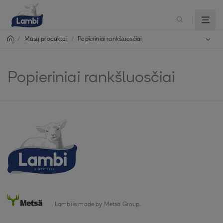
/
/
Popieriniai rankšluosčiai
Mūsų produktai
Popieriniai rankšluosčiai
Lambi is made by Metsä Group.