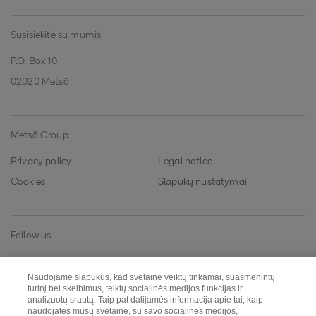
Susisiekite su mumis
P.O. Box 10
02020 Metsä
Metsä Group
Privacy policy
Legal notice
Cookies
Slapukų nustatymai
Follow us
Instagram
LinkedIn
Naudojame slapukus, kad svetainė veiktų tinkamai, suasmenintų
YouTube
Twitter
turinį bei skelbimus, teiktų socialinės medijos funkcijas ir
analizuotų srautą. Taip pat dalijamės informacija apie tai, kaip
naudojatės mūsų svetaine, su savo socialinės medijos,