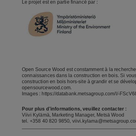
Le projet est en partie financé par :
Open Source Wood est constamment à la recherche d
connaissances dans la construction en bois. Si vous
construction en bois hors-site à grandir et se dévelo
opensourcewood.com
.
Images :
https://databank.metsagroup.com/l/-FSc
Pour plus d’informations, veuillez contacter :
Viivi Kylämä, Marketing Manager, Metsä Wood
tel. +358 40 820 9850,
viivi.kylama@metsagroup.c