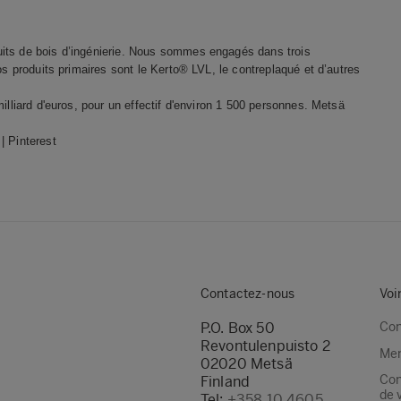
uits de bois d’ingénierie. Nous sommes engagés dans trois
os produits primaires sont le Kerto® LVL, le contreplaqué et d’autres
illiard d'euros, pour un effectif d'environ 1 500 personnes. Metsä
|
Pinterest
Contactez-nous
Voi
P.O. Box 50
Con
Revontulenpuisto 2
Men
02020 Metsä
Con
Finland
de 
Tel:
+358 10 4605