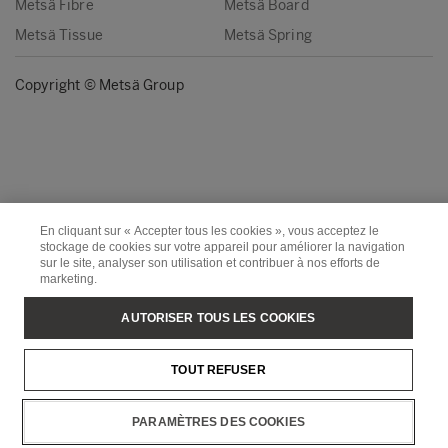
Metsä Fibre
Metsä Board
Metsä Tissue
Metsä Spring
Copyright © Metsä Group
En cliquant sur « Accepter tous les cookies », vous acceptez le
stockage de cookies sur votre appareil pour améliorer la navigation
sur le site, analyser son utilisation et contribuer à nos efforts de
marketing.
AUTORISER TOUS LES COOKIES
TOUT REFUSER
PARAMÈTRES DES COOKIES