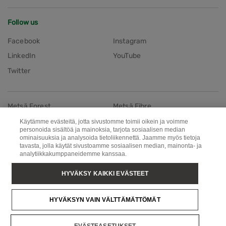
Follow us
Facebook
Instagram
LinkedIn
YouTube
Twitter
Metsä Forest
Metsä Fibre
Metsä Wood
Metsä Board
Käytämme evästeitä, jotta sivustomme toimii oikein ja voimme
personoida sisältöä ja mainoksia, tarjota sosiaalisen median
Metsä Tissue
Metsä Spring
ominaisuuksia ja analysoida tietoliikennettä. Jaamme myös tietoja
tavasta, jolla käytät sivustoamme sosiaalisen median, mainonta- ja
analytiikkakumppaneidemme kanssaa.
Copyright © Metsä Group
HYVÄKSY KAIKKI EVÄSTEET
HYVÄKSYN VAIN VÄLTTÄMÄTTÖMÄT