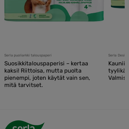
Serla puoliarkki talouspaperi
Serla Design
Suosikkitalouspaperisi – kertaa
Kauniis
kaksi! Riittoisa, mutta puolta
tyylikäs
pienempi, joten käytät vain sen,
Valmist
mitä tarvitset.