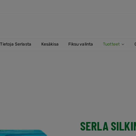
Tietoja Serlasta
Kesäkisa
Fiksu valinta
Tuotteet
liina
enäliina
SERLA SILK