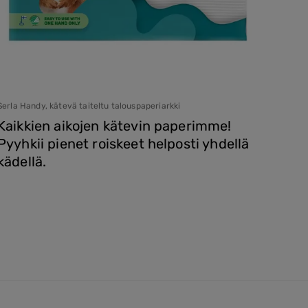
Serla Handy, kätevä taiteltu talouspaperiarkki
Serla 
Kaikkien aikojen kätevin paperimme!
Puht
Pyyhkii pienet roiskeet helposti yhdellä
Suom
kädellä.