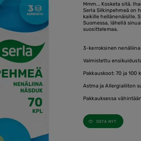
Mmm... Kosketa sitä. Iha
Serla Silkinpehmeä on hel
kaikille hellänenäisille
Suomessa, lähellä sinua.
suosittelemaa.
3-kerroksinen nenäliina
Valmistettu ensikuidust
Pakkauskoot: 70 ja 100 k
Astma ja Allergialiiton 
Pakkauksessa vähintään
OSTA NYT