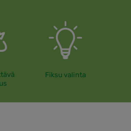
ttävä
Fiksu valinta
us