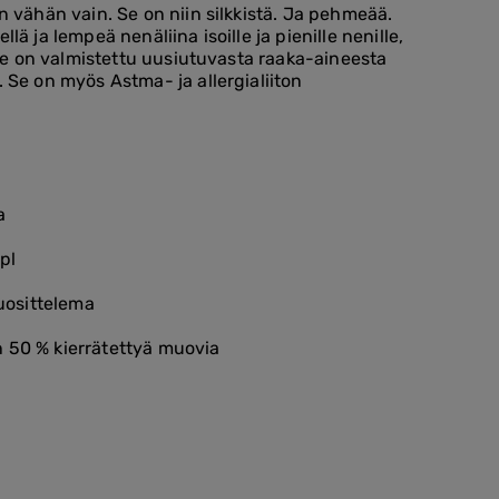
n vähän vain. Se on niin silkkistä. Ja pehmeää.
lä ja lempeä nenäliina isoille ja pienille nenille,
. Se on valmistettu uusiutuvasta raaka-aineesta
 Se on myös Astma- ja allergialiiton
a
pl
suosittelema
 50 % kierrätettyä muovia