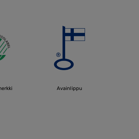
erkki
Avainlippu