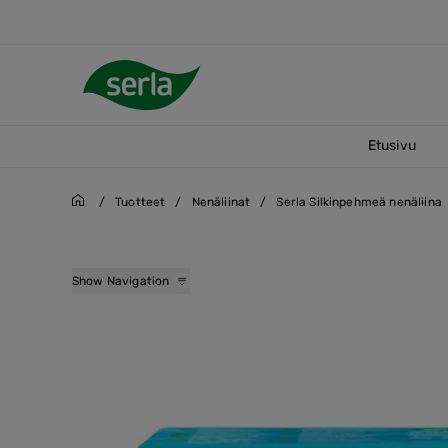
Etusivu
/
Tuotteet
/
Nenäliinat
/
Serla Silkinpehmeä nenäliina
Serla Silkinpehmeä nenä
Show Navigation
Serlan Säästöpakkaus n