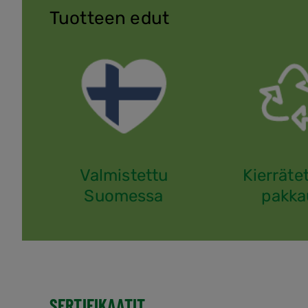
Tuotteen edut
Valmistettu
Kierräte
Suomessa
pakka
SERTIFIKAATIT