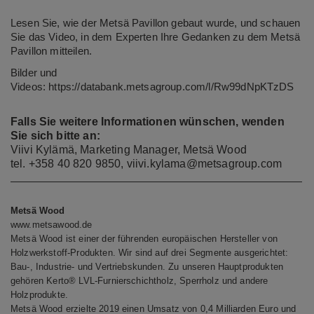
Lesen Sie,
wie der Metsä Pavillon gebaut wurde
, und schauen
Sie das Video, in dem Experten Ihre
Gedanken zu dem Metsä
Pavillon
mitteilen.
Bilder und
Videos:
https://databank.metsagroup.com/l/Rw99dNpKTzDS
Falls Sie weitere Informationen wünschen, wenden
Sie sich bitte an:
Viivi Kylämä, Marketing Manager, Metsä Wood
tel. +358 40 820 9850,
viivi.kylama@metsagroup.com
Metsä Wood
www.metsawood.de
Metsä Wood ist einer der führenden europäischen Hersteller von
Holzwerkstoff-Produkten. Wir sind auf drei Segmente ausgerichtet:
Bau-, Industrie- und Vertriebskunden. Zu unseren Hauptprodukten
gehören Kerto® LVL-Furnierschichtholz, Sperrholz und andere
Holzprodukte.
Metsä Wood erzielte 2019 einen Umsatz von 0,4 Milliarden Euro und