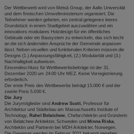
Der Wettbewerb wird von Metsä Group, der Aalto Universität
und dem finnischen Umweltministerium organisiert. Die
Teilnehmer werden gebeten, ein zentral gelegenes leeres
Grundstück in einem Stadtgebiet auszuwählen und ein
innovatives modulares Holzdesign für ein öffentliches
Gebäude oder ein Bausystem zu entwickeln, das sich leicht
an die sich ändernden Ansprüche der Gemeinde anpassen
lässt. Neben visuellen und funktionalen Kriterien müssen die
Designs (1.) Anpassungsfähigkeit, (2.) Modularität und (3.)
Nachhaltigkeit aufweisen.
Einsendeschluss für Wettbewerbsbeiträge ist der 31.
Dezember 2020 um 24:00 Uhr MEZ. Keine Vorregistrierung
erforderlich.
Der erste Preis des Wettbewerbs beträgt 15.000 € und der
zweite Preis 5.000 €.
Die Jury
Die Jurymitglieder sind
Andrew Scott
, Professor für
Architektur und Städtebau am Massachusetts Institute of
Technology,
Rahel Belatchew
, Chefarchitektin und Gründerin
von Belatchew Arkitekter, Schweden und
Minna Riska
,
Architektin und Partnerin bei MDH Arkitekter, Norwegen.
Die Gewinner werden im Februar 2021 bekannt gegeben.