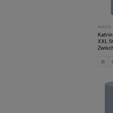
464224
Katrin
XXL 50
Zwisc