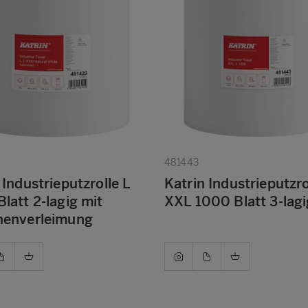
481443
 Industrieputzrolle L
Katrin Industrieputzro
latt 2-lagig mit
XXL 1000 Blatt 3-lagi
henverleimung