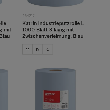
464217
lle
Katrin Industrieputzrolle L
g mit
1000 Blatt 3-lagig mit
Blau
Zwischenverleimung, Blau