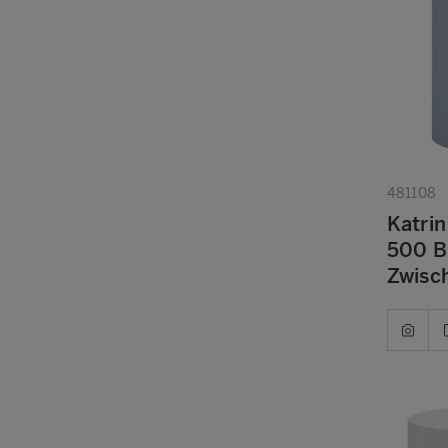
481108
Katrin
500 Bl
Zwisc