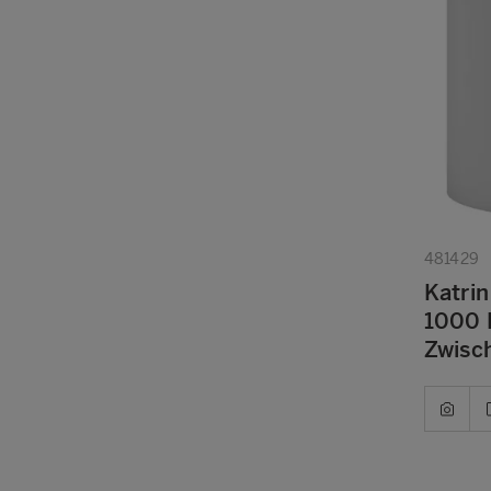
481429
Katrin
1000 B
Zwisc