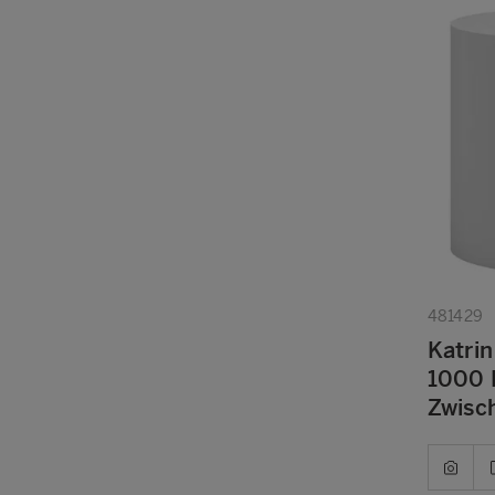
481429
Katrin
1000 B
Zwisc