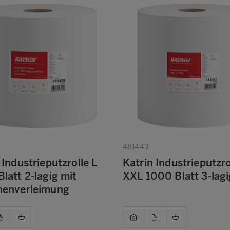
481443
 Industrieputzrolle L
Katrin Industrieputzro
latt 2-lagig mit
XXL 1000 Blatt 3-lagi
henverleimung