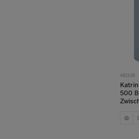
481108
Katrin
500 Bl
Zwisc