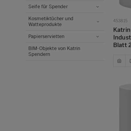
Seife für Spender
Kosmetiktücher und
453815
Watteprodukte
Katrin
Papierservietten
Indust
Blatt 
BIM-Objekte von Katrin
Spendern