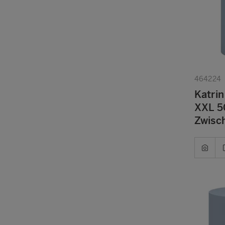
464224
Katrin
XXL 50
Zwisc