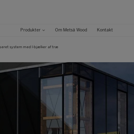
Produkter
Om Metsä Wood
Kontakt
seret system med I-bjælker af træ