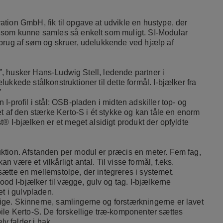
tion GmbH, fik til opgave at udvikle en hustype, der
g som kunne samles så enkelt som muligt. SI-Modular
 brug af søm og skruer, udelukkende ved hjælp af
er”, husker Hans-Ludwig Stell, ledende partner i
kkede stålkonstruktioner til dette formål. I-bjælker fra
”
-profil i stål: OSB-pladen i midten adskiller top- og
et af den stærke Kerto-S i ét stykke og kan tåle en enorm
t® I-bjælken er et meget alsidigt produkt der opfyldte
ktion. Afstanden per modul er præcis en meter. Fem fag,
være et vilkårligt antal. Til visse formål, f.eks.
ætte en mellemstolpe, der integreres i systemet.
 I-bjælker til vægge, gulv og tag. I-bjælkerne
et i gulvpladen.
ge. Skinnerne, samlingerne og forstærkningerne er lavet
ile Kerto-S. De forskellige træ-komponenter sættes
 falder i hak.