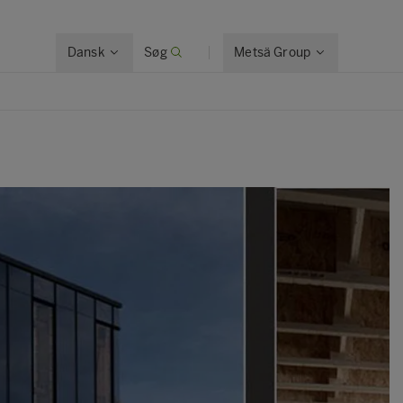
Dansk
Søg
Metsä Group