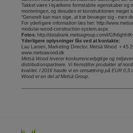
Takket være I-bjælkens formstabile egenskaber og nøj
monteringen, og desuden er konstruktionen meget st
“Generelt kan man sige, at træ bevæger sig - men det 
For yderligere information læs her:
http://www.mets
modular-wood-construction-system.aspx
Fotos
:
http://databank.metsagroup.com/l/Gfh6ghh
Yderligere oplysninger fås ved at kontakte:
Lau Larsen, Marketing Director, Metsä Wood + 45 
www.metsawood.dk
Metsä Wood leverer konkurrencedygtige og miljøvenli
distributionspartnere. Vi fremstiller produkter af nor
kvalitet. I 2016 havde vi en omsætning på EUR 0,5 
Wood er en del af Metsä Group.