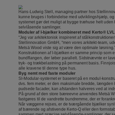
Hans-Ludwig Stell, managing partner hos Stellinnova
kunne bruges i forbindelse med udviklingshjælp, o
systemet gør det muligt at bygge træhuse helt uden
selvlåsende samlinger.
Moduler af I-bjælker kombineret med Kerto® LVL
“Jeg var arkitektonisk inspireret af stålkonstruktion
Stellinnovation GmbH, “men vores arkitekt-team, udelu
Metsä Wood viste sig at være den optimale løsning.
Konstruktionen af I-bjælken er samme princip som en I
bundflangen, der løber parallelt. Sidstnævnte er lav
tryk- og trækbelastning på permanent basis. Finnjois
alle kravene til denne type hus.
Byg nemt med faste moduler
SI-Modular-systemet er baseret på en modul-konstru
dvs. fem meter, er den maksimale bredde, længden kan 
pudsede facader, kan afstanden halveres ved at inds
På grund af den store bæreevne anvendes Metsä Wood
fastgøres til de vandrette bundremme, der er forankr
Når væggene rejses, er de tværgående bjælker synli
af bærende og afstivende Kerto-Q eller den formstab
sammen med præcise selvlåsende-samlinger, der selv