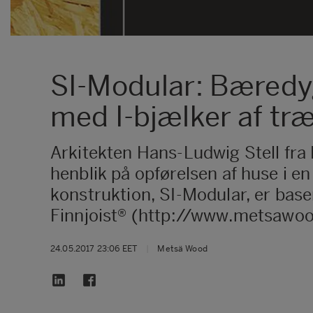
SI-Modular: Bæredyg
med I-bjælker af tr
Arkitekten Hans-Ludwig Stell fra
henblik på opførelsen af huse i en
konstruktion, SI-Modular, er bas
Finnjoist® (http://www.metsawoo
24.05.2017 23:06 EET
|
Metsä Wood