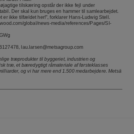
agtige tilskæring opstår der ikke fejl under
abil. Der skal kun bruges en hammer til samlearbejdet.
er ikke tilfældet her!”, forklarer Hans-Ludwig Stell.
awood.com/global/news-media/references/Pages/SI-
tKGWg
26127478,
lau.larsen@metsagroup.com
ge træprodukter til byggeriet, industrien og
disk træ, et bæredygtigt råmateriale af førsteklasses
milliarder, og vi har mere end 1.500 medarbejdere. Metsä