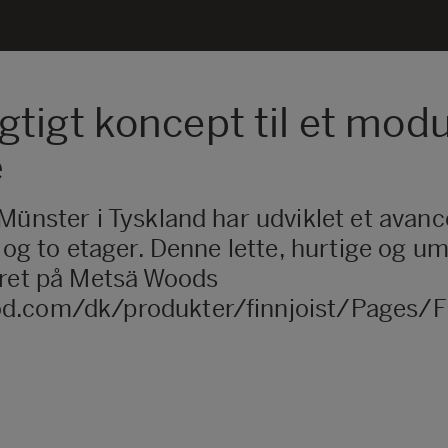
tigt koncept til et mod
æ
 Münster i Tyskland har udviklet et ava
 og to etager. Denne lette, hurtige og um
eret på Metsä Woods
d.com/dk/produkter/finnjoist/Pages/Fin