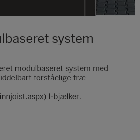
ulbaseret system
nceret modulbaseret system med
iddelbart forståelige træ
njoist.aspx) I-bjælker.